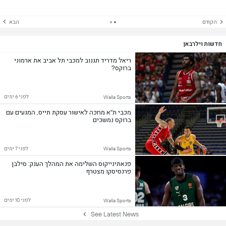
הקודם
הבא
חדשות וילרבאן
ריאל מדריד תגנוב למכבי תל אביב את ארמוני
ברוקס?
לפני 6 ימים
Walla Sports
מכבי ת"א מחכה לאישור עסקת תייס, המגעים עם
ברוקס נמשכים
לפני 7 ימים
Walla Sports
פנאתינייקוס השלימה את המהלך הענק: סילבן
פרנסיסקו מצטרף
לפני 10 ימים
Walla Sports
See Latest News