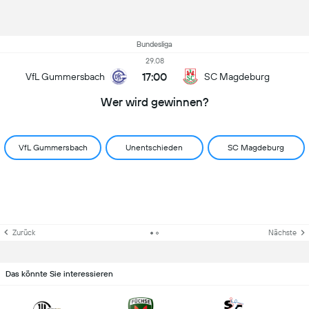
Bundesliga
29.08
17:00
VfL Gummersbach
SC Magdeburg
Wer wird gewinnen?
VfL Gummersbach
Unentschieden
SC Magdeburg
Zurück
Nächste
Das könnte Sie interessieren