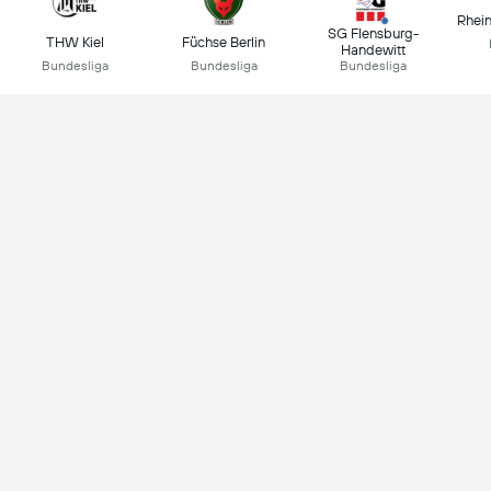
Rhei
SG Flensburg-
THW Kiel
Füchse Berlin
Handewitt
Bundesliga
Bundesliga
Bundesliga