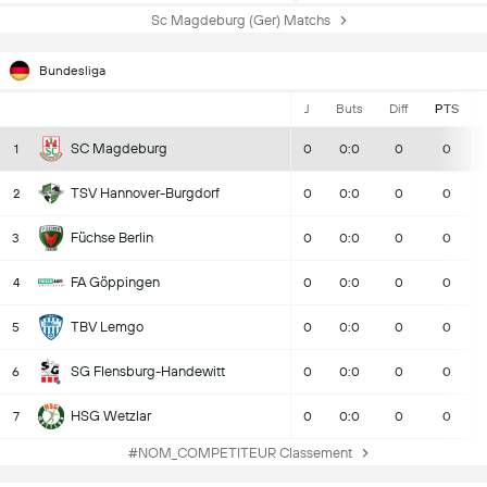
Sc Magdeburg (Ger) Matchs
Bundesliga
J
Buts
Diff
PTS
SC Magdeburg
1
0
0:0
0
0
TSV Hannover-Burgdorf
2
0
0:0
0
0
Füchse Berlin
3
0
0:0
0
0
FA Göppingen
4
0
0:0
0
0
TBV Lemgo
5
0
0:0
0
0
SG Flensburg-Handewitt
6
0
0:0
0
0
HSG Wetzlar
7
0
0:0
0
0
#NOM_COMPETITEUR Classement