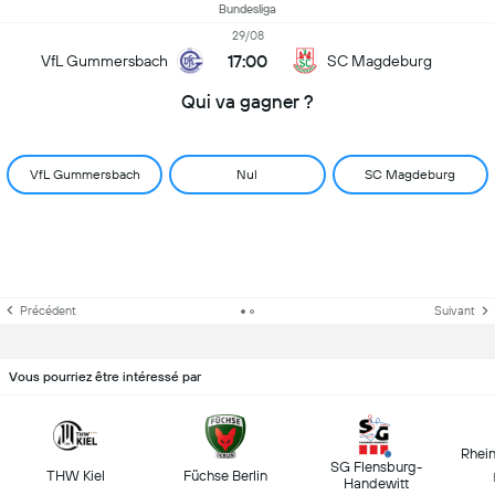
Bundesliga
29/08
17:00
VfL Gummersbach
SC Magdeburg
Qui va gagner ?
VfL Gummersbach
Nul
SC Magdeburg
Précédent
Suivant
Vous pourriez être intéressé par
Rhei
SG Flensburg-
THW Kiel
Füchse Berlin
Handewitt