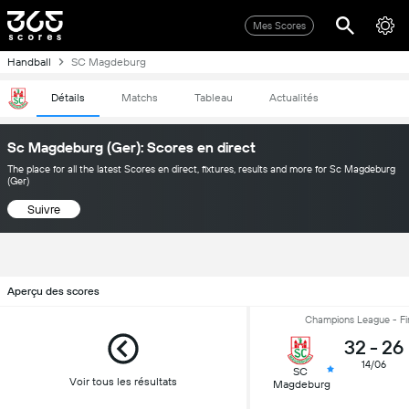
Mes Scores
Handball
SC Magdeburg
Détails
Matchs
Tableau
Actualités
Sc Magdeburg (Ger): Scores en direct
The place for all the latest Scores en direct, fixtures, results and more for Sc Magdeburg
(Ger)
Suivre
Aperçu des scores
Champions League - Fi
32
-
26
14/06
SC
Voir tous les résultats
Magdeburg