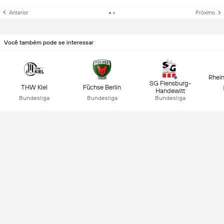
Anterior
Próximo
Você também pode se interessar
Rhei
SG Flensburg-
THW Kiel
Füchse Berlin
Handewitt
Bundesliga
Bundesliga
Bundesliga