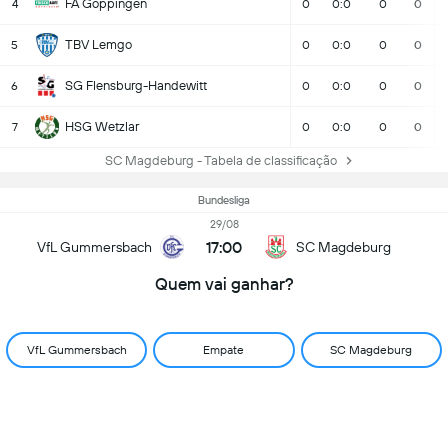
FA Göppingen
4
0
0:0
0
0
TBV Lemgo
5
0
0:0
0
0
SG Flensburg-Handewitt
6
0
0:0
0
0
HSG Wetzlar
7
0
0:0
0
0
SC Magdeburg - Tabela de classificação
Bundesliga
29/08
17:00
VfL Gummersbach
SC Magdeburg
Quem vai ganhar?
VfL Gummersbach
Empate
SC Magdeburg