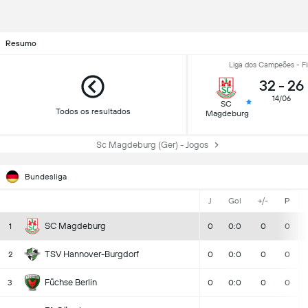
Resumo
Liga dos Campeões - Fi
32
-
26
14/06
SC
Todos os resultados
Magdeburg
Sc Magdeburg (Ger) - Jogos
Bundesliga
J
Gol
+/-
P
SC Magdeburg
1
0
0:0
0
0
TSV Hannover-Burgdorf
2
0
0:0
0
0
Füchse Berlin
3
0
0:0
0
0