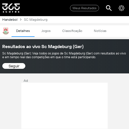
Meus Resultados
Handebol
SC Magdeburg
Detalhes
Jogos
Classificação
Notícias
Resultados ao vivo Sc Magdeburg (Ger)
Sc Magdeburg (Ger): Veja todos os jogos de Sc Magdeburg (Ger) com resultados ao vivo
e em tempo real das competições em que o time está participando.
Seguir
Ad