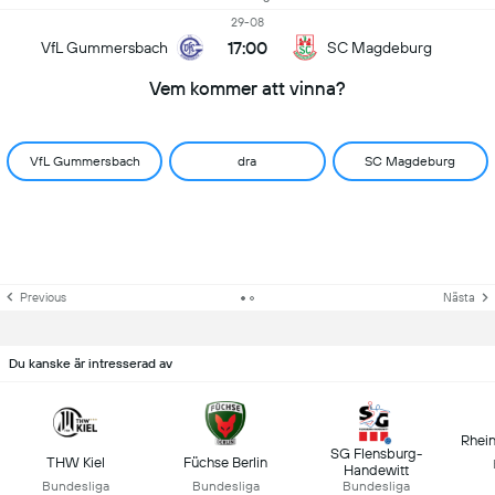
29-08
17:00
VfL Gummersbach
SC Magdeburg
Vem kommer att vinna?
VfL Gummersbach
dra
SC Magdeburg
Previous
Nästa
Du kanske är intresserad av
Rhei
SG Flensburg-
THW Kiel
Füchse Berlin
Handewitt
Bundesliga
Bundesliga
Bundesliga