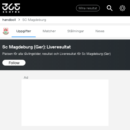
Mina resultat
handboll
SC Magdeburg
Uppgifter
Matcher
Ställningar
News
Sc Magdeburg (Ger): Liveresultat
Platsen för alla tävlingstider, resultat och Liveresultat för Sc Magdeburg (Ger)
Follow
Ad