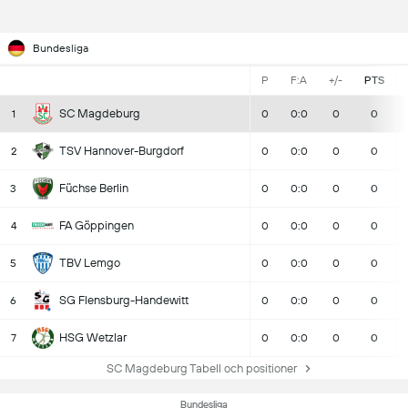
Bundesliga
P
F:A
+/-
PTS
SC Magdeburg
1
0
0:0
0
0
TSV Hannover-Burgdorf
2
0
0:0
0
0
Füchse Berlin
3
0
0:0
0
0
FA Göppingen
4
0
0:0
0
0
TBV Lemgo
5
0
0:0
0
0
SG Flensburg-Handewitt
6
0
0:0
0
0
HSG Wetzlar
7
0
0:0
0
0
SC Magdeburg Tabell och positioner
Bundesliga