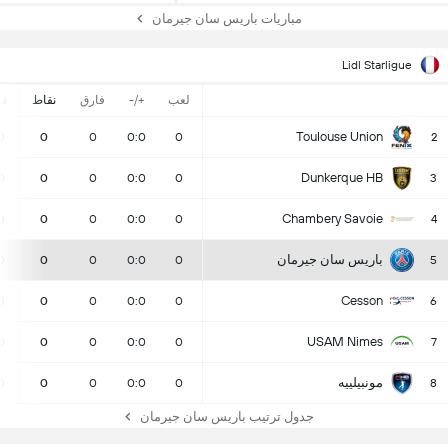
مباريات باريس سان جيرمان
Lidl Starligue
لعب
+/-
فارق
نقاط
ف
Toulouse Union
0
0
0
0:0
0
2
Dunkerque HB
0
0
0
0:0
0
3
Chambery Savoie
0
0
0
0:0
0
4
باريس سان جيرمان
0
0
0
0:0
0
5
Cesson
0
0
0
0:0
0
6
USAM Nimes
0
0
0
0:0
0
7
مونبيلييه
0
0
0
0:0
0
8
جدول ترتيب باريس سان جيرمان