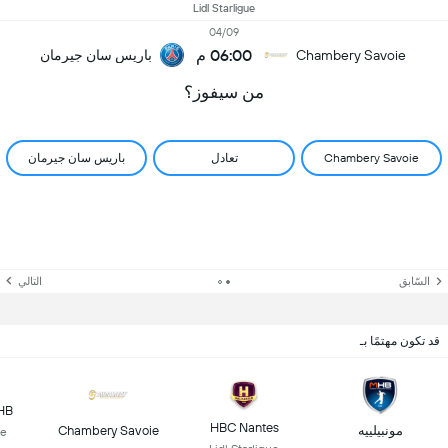
Lidl Starligue
04/09
06:00 م
Chambery Savoie
باريس سان جيرمان
من سيفوز؟
Chambery Savoie
تعادل
باريس سان جيرمان
السّابق
التالي
قد تكون مهتمًا بـ
HB
HBC Nantes
مونبيلييه
Chambery Savoie
ue