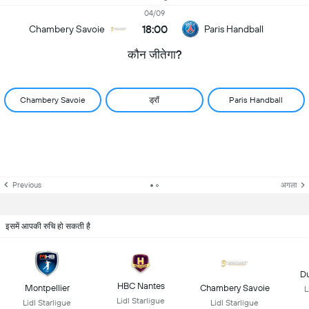
04/09
18:00
Chambery Savoie
Paris Handball
कौन जीतेगा?
Chambery Savoie
ड्रॉ
Paris Handball
Previous
अगला
इसमें आपकी रुचि हो सकती है
D
HBC Nantes
Montpellier
Chambery Savoie
L
Lidl Starligue
Lidl Starligue
Lidl Starligue