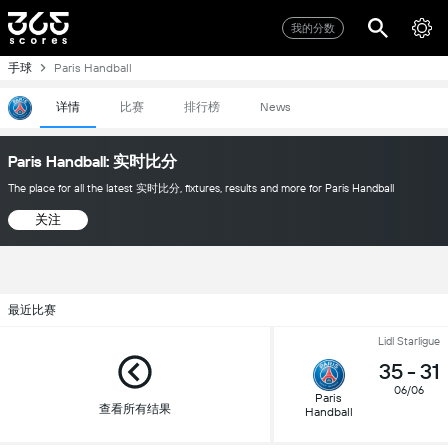
我的分数
手球
Paris Handball
详情
比赛
排行榜
News
Paris Handball: 实时比分
The place for all the latest 实时比分, fixtures, results and more for Paris Handball
关注
最近比赛
Lidl Starligue
35
-
31
06/06
Paris
查看所有结果
Handball