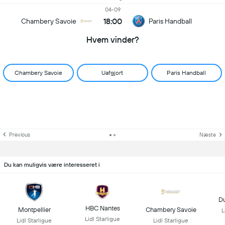
04-09
18:00
Chambery Savoie
Paris Handball
Hvem vinder?
Chambery Savoie
Uafgjort
Paris Handball
Previous
Næste
Du kan muligvis være interesseret i
D
HBC Nantes
Montpellier
Chambery Savoie
L
Lidl Starligue
Lidl Starligue
Lidl Starligue