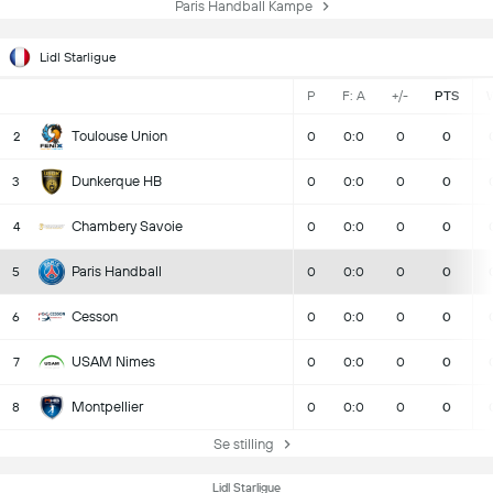
Paris Handball Kampe
Lidl Starligue
P
F: A
+/-
PTS
Toulouse Union
2
0
0:0
0
0
Dunkerque HB
3
0
0:0
0
0
Chambery Savoie
4
0
0:0
0
0
Paris Handball
5
0
0:0
0
0
Cesson
6
0
0:0
0
0
USAM Nimes
7
0
0:0
0
0
Montpellier
8
0
0:0
0
0
Se stilling
Lidl Starligue