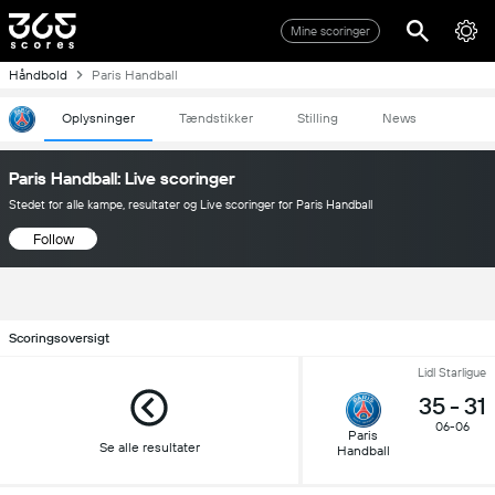
Mine scoringer
Håndbold
Paris Handball
Oplysninger
Tændstikker
Stilling
News
Paris Handball: Live scoringer
Stedet for alle kampe, resultater og Live scoringer for Paris Handball
Follow
Scoringsoversigt
Lidl Starligue
35
-
31
06-06
Paris
Se alle resultater
Handball