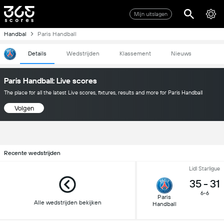
Mijn uitslagen
Handbal
Paris Handball
Details
Wedstrijden
Klassement
Nieuws
Paris Handball: Live scores
The place for all the latest Live scores, fixtures, results and more for Paris Handball
Volgen
Recente wedstrijden
Lidl Starligue
35
-
31
6-6
Paris
Alle wedstrijden bekijken
Handball