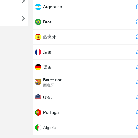
Argentina
Brazil
西班牙
法国
德国
Barcelona
西班牙
USA
Portugal
Algeria