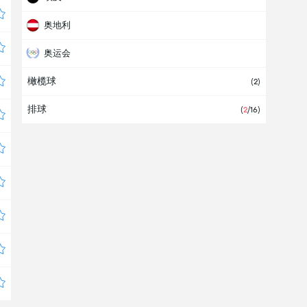
奥地利
奥运会
橄榄球
威尔士
(2)
排球
尼日尔
(
2
/16)
希腊
德国
挪威
斯洛伐克
斯洛文尼亚
欧洲
法国