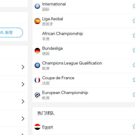
International
国际
Liga Asobal
西班牙
ML 标签
African Championship
非洲
Bundesliga
德国
Champions League Qualification
欧洲
Coupe de France
法国
European Championship
欧洲
热门球队
Egypt