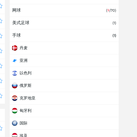
网球
(
9
/70)
美式足球
(1)
手球
(1)
丹麦
亚洲
以色列
俄罗斯
克罗地亚
匈牙利
国际
埃及