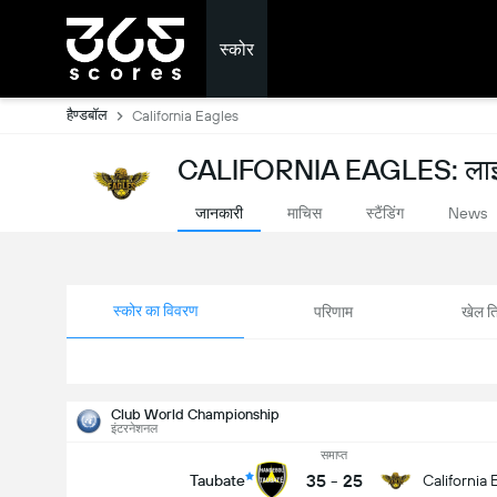
स्कोर
हैण्डबॉल
California Eagles
CALIFORNIA EAGLES: लाइव
जानकारी
माचिस
स्टैंडिंग
News
स्कोर का विवरण
परिणाम
खेल ति
Club World Championship
इंटरनेशनल
समाप्त
35
-
25
Taubate
California 