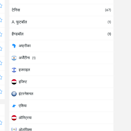
टेनिस
(67)
A. फुटबॉल
(1)
हैण्डबॉल
(1)
अफ्रीका
अर्जेंटीना
(1)
इजराइल
इजिप्ट
इंटरनेशनल
एशिया
ऑस्ट्रिया
ओलंपिक्स