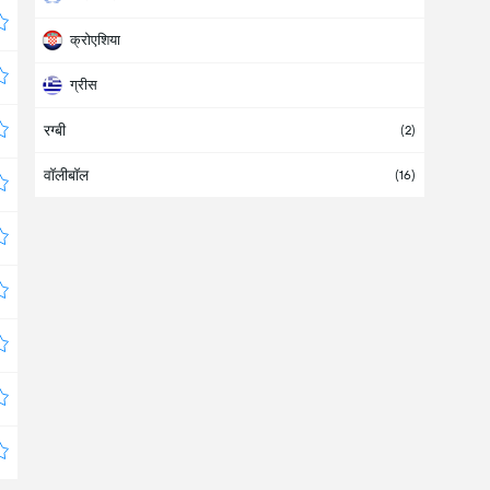
क्रोएशिया
ग्रीस
रग्बी
जर्मनी
(2)
वॉलीबॉल
डेनमार्क
(16)
नाइजर
नामीबिया
नॉर्वे
पोलैंड
फिनलैंड
फ्रांस
बेलारूस