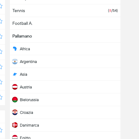
Tennis
(
8
/54)
Football A.
Pallamano
Africa
Argentina
Asia
Austria
Bielorussia
Croazia
Danimarca
Egitto