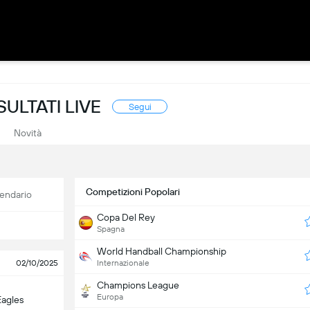
SULTATI LIVE
Segui
Novità
Competizioni Popolari
endario
Copa Del Rey
Spagna
World Handball Championship
02/10/2025
Internazionale
Champions League
Europa
Eagles