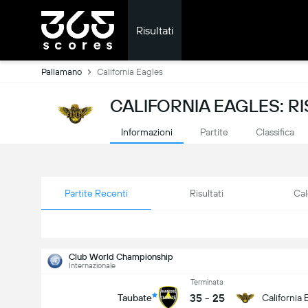
Risultati
Pallamano
California Eagles
CALIFORNIA EAGLES: RI
Informazioni
Partite
Classifica
Partite Recenti
Risultati
Cal
Club World Championship
Internazionale
Terminata
35
-
25
Taubate
California 