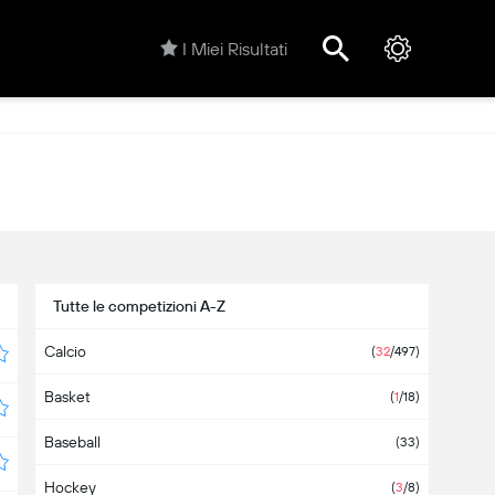
I Miei Risultati
Tutte le competizioni A-Z
Calcio
(
32
/497)
Basket
(
1
/18)
Baseball
(33)
Hockey
(
3
/8)