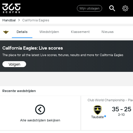
Mijn uitslagen
Handbal
California Eagles
Details
Wedstrijden
Klassement
Nieuws
California Eagles: Live scores
The place for all the latest Live scores, fixtures, results and more for California Eagles
Volgen
Recente wedstrijden
Club World Championship - Pla
35
-
25
2-10
Taubate
Alle wedstrijden bekijken