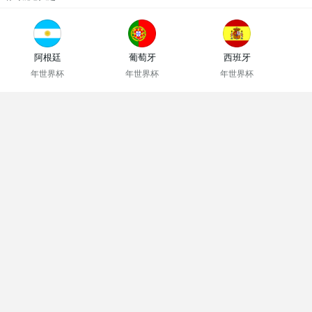
阿根廷
葡萄牙
西班牙
年世界杯
年世界杯
年世界杯