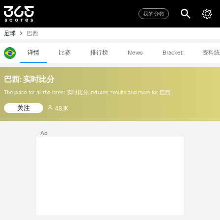
我的分数
足球
巴西
详情
比赛
排行榜
资料统
News
Bracket
巴西: 实时比分
The place for all the latest 实时比分, fixtures, results and more for 巴西
关注
48.1K
Ad