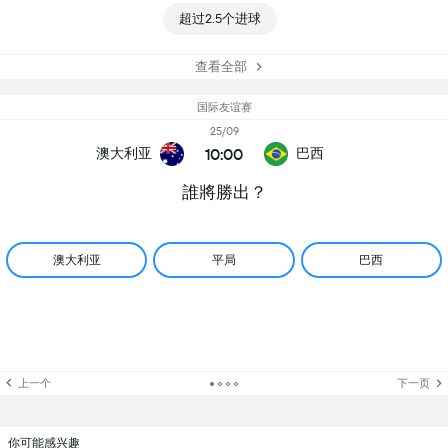
超过2.5个进球
查看全部
国际友谊赛
25/09
10:00
澳大利亚
巴西
誰將勝出？
澳大利亚
平局
巴西
上一个
下一页
你可能感兴趣