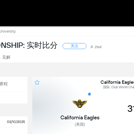
University
ONSHIP: 实时比分
关注
216K
见解
California Eagl
赛程
国际, Club World Cham
3
California Eagles
02/10/2025
(美国)