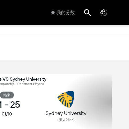
我的分数
es VS Sydney University
pionship - Placement Playoffs
结束
1
-
25
Sydney University
01/10
(澳大利亚)