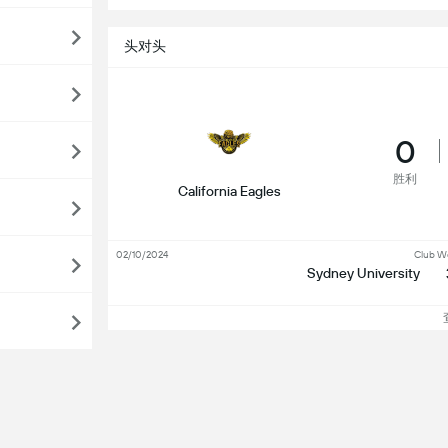
头对头
0
胜利
California Eagles
02/10/2024
Club W
Sydney University
查