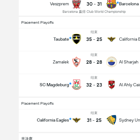
30
-
31
Veszprem
Barcelona
Barcelona 赢得 Club World Championship
Placement Playoffs
结束
35
-
25
Taubate
California 
结束
28
-
28
Zamalek
Al Sharjah
结束
32
-
23
SC Magdeburg
Al Ahly Cai
Placement Playoffs
结束
31
-
25
California Eagles
Sydney Uni
半决赛