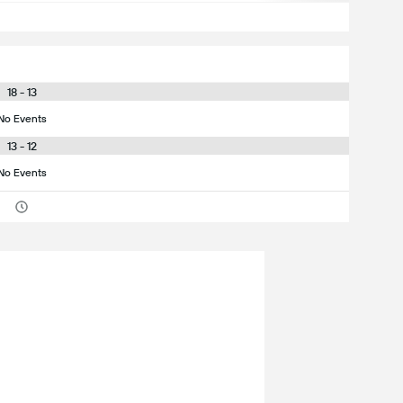
18 - 13
No Events
13 - 12
No Events