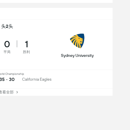
头2头
0
1
平局
胜利
Sydney University
orld Championship
35 - 30
California Eagles
看全部