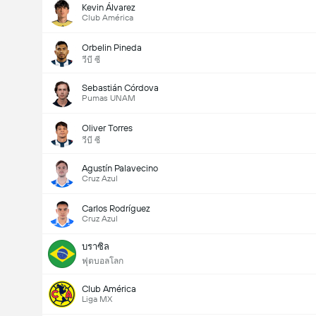
Kevin Álvarez
Club América
Orbelin Pineda
วีบี ซี
Sebastián Córdova
Pumas UNAM
Oliver Torres
วีบี ซี
Agustín Palavecino
Cruz Azul
Carlos Rodríguez
Cruz Azul
บราซิล
ฟุตบอลโลก
Club América
Liga MX