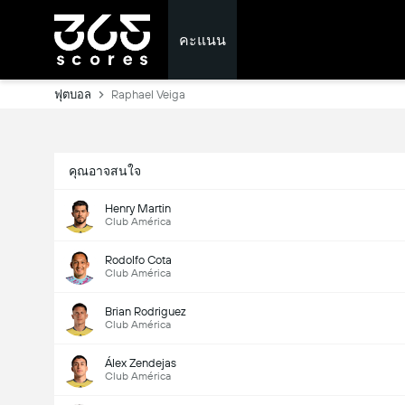
คะแนน
ฟุตบอล
Raphael Veiga
คุณอาจสนใจ
Henry Martin
Club América
Rodolfo Cota
Club América
Brian Rodriguez
Club América
Álex Zendejas
Club América