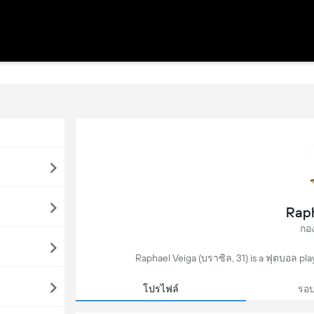
Raph
กอ
Raphael Veiga (บราซิล, 31) is a ฟุตบอล pla
โปรไฟล์
รอบ