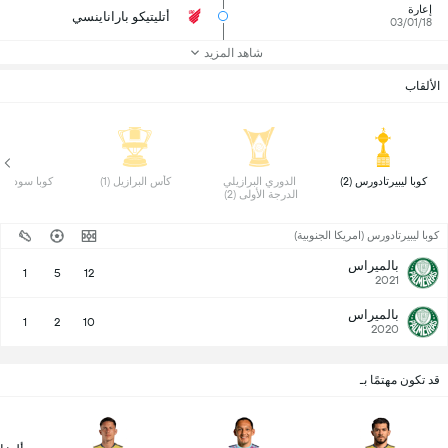
إعارة
أتليتيكو باراناينسي
03/01/18
شاهد المزيد
الألقاب
 كوبا ليبيرتادورس (2) 
 الدوري البرازيلي 
 كأس البرازيل (1) 
 كوبا سود امريك
الدرجة الأولى (2) 
كوبا ليبيرتادورس (امريكا الجنوبية)
بالميراس
1
5
12
2021
بالميراس
1
2
10
2020
قد تكون مهتمًا بـ