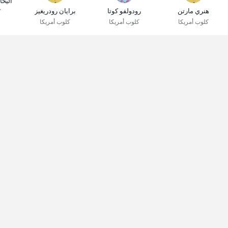
أليخا
هنري مارتن
رودولفو كوتا
برايان رودريغيز
ك
كلوب أمريكا
كلوب أمريكا
كلوب أمريكا