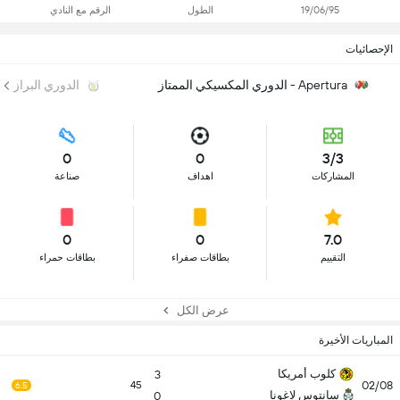
19/06/95
الطول
الرقم مع النادي
الإحصائيات
Apertura - الدوري المكسيكي الممتاز
الدوري البرازيلي
0
0
3/3
المشاركات
اهداف
صناعة
0
0
7.0
التقييم
بطاقات صفراء
بطاقات حمراء
عرض الكل
المباريات الأخيرة
كلوب أمريكا
3
02/08
45
6.5
سانتوس لاغونا
0