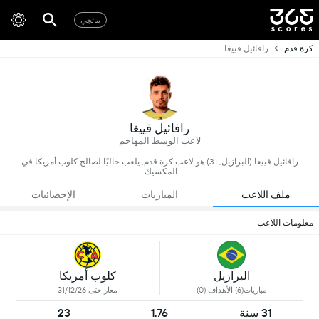
نتائجي
كرة قدم
رافائيل فييغا
رافائيل فييغا
لاعب الوسط المهاجم
رافائيل فييغا (البرازيل, 31) هو لاعب كرة قدم, يلعب حاليًا لصالح كلوب أمريكا في
المكسيك.
ملف اللاعب
المباريات
الإحصائيات
معلومات اللاعب
البرازيل
كلوب أمريكا
مباريات(6) الأهداف (0)
معار حتى 31/12/26
31 سنة
1.76
23