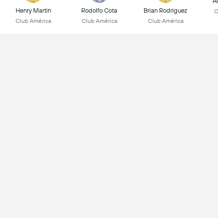
Á
Henry Martin
Rodolfo Cota
Brian Rodriguez
C
Club América
Club América
Club América