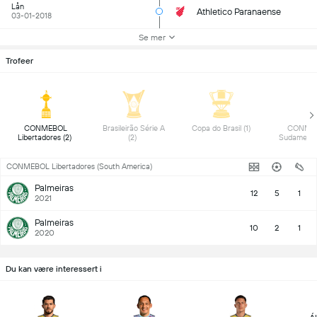
Lån
Athletico Paranaense
03-01-2018
Se mer
Trofeer
 CONMEBOL 
 Brasileirão Série A 
 Copa do Brasil (1) 
 CONME
Libertadores (2) 
(2) 
CONMEBOL Libertadores (South America)
Palmeiras
12
5
1
2021
Palmeiras
10
2
1
2020
Du kan være interessert i