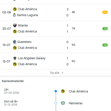
Club América
3
02-08
45
6.5
Santos Laguna
0
Atlante
1
25-07
74
7.2
Club América
1
Queretaro
0
19-07
90
7.2
Club América
1
Los Angeles Galaxy
1
12-07
90
Club América
0
Se alle
Karrierehistorikk
Lån
Club América
03-02-2026
Slutt på lån
Palmeiras
31-12-2018