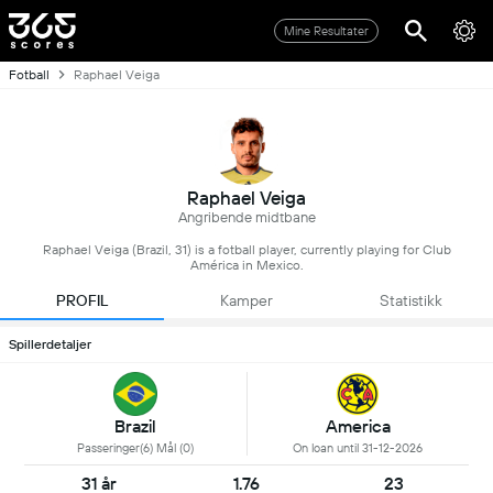
Mine Resultater
Fotball
Raphael Veiga
Raphael Veiga
Angribende midtbane
Raphael Veiga (Brazil, 31) is a fotball player, currently playing for Club
América in Mexico.
PROFIL
Kamper
Statistikk
Spillerdetaljer
Brazil
America
Passeringer(6) Mål (0)
On loan until 31-12-2026
31 år
1.76
23