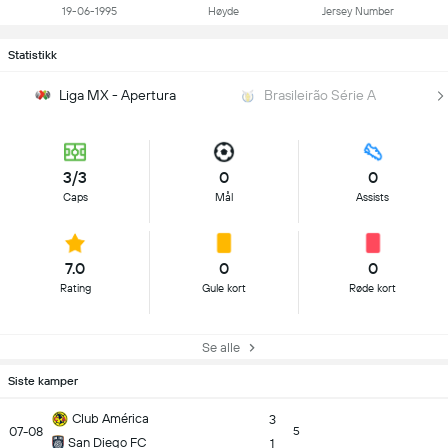
19-06-1995
Høyde
Jersey Number
Statistikk
Liga MX - Apertura
Brasileirão Série A
3/3
0
0
Caps
Mål
Assists
7.0
0
0
Rating
Gule kort
Røde kort
Se alle
Siste kamper
Club América
3
07-08
5
San Diego FC
1