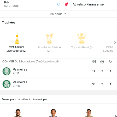
Prêt
Athletico Paranaense
03/01/2018
Voir plus
Trophées
 CONMEBOL 
 Brasileirão Série A 
 Copa do Brasil (1) 
 CONME
Libertadores (2) 
(2) 
CONMEBOL Libertadores (Amérique du sud)
Palmeiras
12
5
1
2021
Palmeiras
10
2
1
2020
Vous pourriez être intéressé par