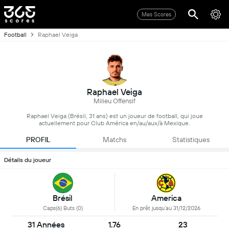
Mes Scores
Football
Raphael Veiga
Raphael Veiga
Milieu Offensif
Raphael Veiga (Brésil, 31 ans) est un joueur de football, qui joue
actuellement pour Club América en/au/aux/à Mexique.
PROFIL
Matchs
Statistiques
Détails du joueur
Brésil
America
Caps(6) Buts (0)
En prêt jusqu’au 31/12/2026
31 Années
1.76
23