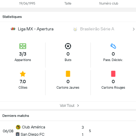
19/06/1995
Taille
Numéro club
Statistiques
Liga MX - Apertura
Brasileirão Série A
3/3
0
0
Apparitions
Buts
Pass. Décisiv.
7.0
0
0
Côtes
Cartons Jaunes
Cartons Rouges
Voir Tout
Derniers matchs
Club América
3
06/08
5
San Diego FC
1