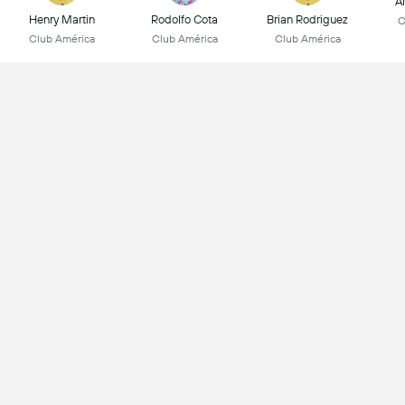
Á
Henry Martin
Rodolfo Cota
Brian Rodriguez
C
Club América
Club América
Club América