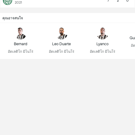
7
2
0
2021
คุณอาจสนใจ
Gu
Bernard
Leo Duarte
Lyanco
อั
อัตเลติโก มิไนโร่
อัตเลติโก มิไนโร่
อัตเลติโก มิไนโร่