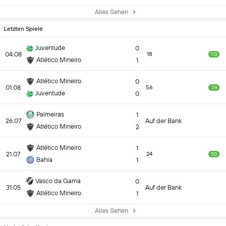
Alles Sehen
Letzten Spiele
Juventude
0
04.08
18
7.0
Atlético Mineiro
1
Atlético Mineiro
0
01.08
56
7.4
Juventude
0
Palmeiras
1
26.07
Auf der Bank
Atlético Mineiro
2
Atlético Mineiro
1
21.07
24
7.0
Bahia
1
Vasco da Gama
0
31.05
Auf der Bank
Atlético Mineiro
1
Alles Sehen