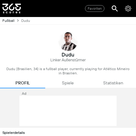
Favoriten
Fußball
Dudu
Dudu
Linker Außenstürmer
Dudu (Brasilien, 34) is a fußball player, currently playing for Atlético Mineiro
in Brasilien.
PROFIL
Spiele
Statistiken
Ad
Spielerdetails