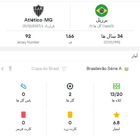
برزیل
Atlético-MG
Caps(3) گل ها (1)
قرارداد تا (31/12/2027)
34 سال ها
1.66
92
07/01/1992
قد
Jersey Number
آمار
na
Copa do Brasil
Brasileirão Série A
0
2
13/20
کلاه ها
گل ها
پاس گل ها
0
0
6.8
امتیاز
کارت زرد
کارت قرمز