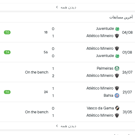
دیدن همه
آخرین مسابقات
Juventude
0
04/08
18
7.0
Atlético Mineiro
1
Atlético Mineiro
0
01/08
56
7.4
Juventude
0
Palmeiras
1
On the bench
26/07
Atlético Mineiro
2
Atlético Mineiro
1
21/07
24
7.0
Bahia
1
Vasco da Gama
0
On the bench
31/05
Atlético Mineiro
1
دیدن همه