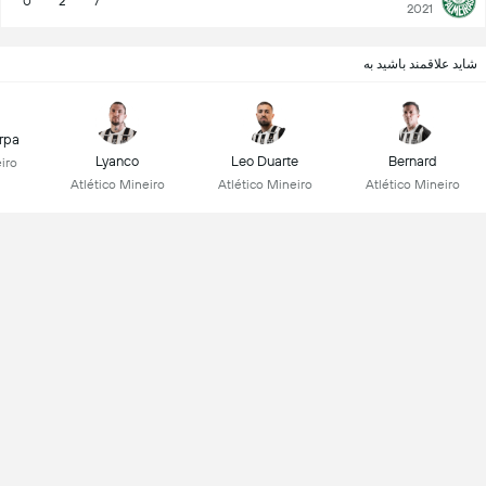
0
2
7
2021
شاید علاقمند باشید به
rpa
Lyanco
Leo Duarte
Bernard
iro
Atlético Mineiro
Atlético Mineiro
Atlético Mineiro