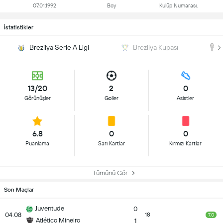
07.01.1992
Boy
Kulüp Numarası.
İstatistikler
Brezilya Serie A Ligi
Brezilya Kupası
13/20
2
0
Görünüşler
Goller
Asistler
6.8
0
0
Puanlama
Sarı Kartlar
Kırmızı Kartlar
Tümünü Gör
Son Maçlar
Juventude
0
04.08
18
7.0
Atlético Mineiro
1