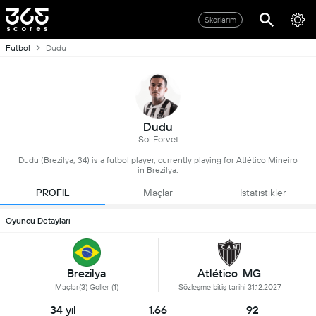
Skorlarım
Futbol
Dudu
Dudu
Sol Forvet
Dudu (Brezilya, 34) is a futbol player, currently playing for Atlético Mineiro
in Brezilya.
PROFİL
Maçlar
İstatistikler
Oyuncu Detayları
Brezilya
Atlético-MG
Maçlar(3) Goller (1)
Sözleşme bitiş tarihi 31.12.2027
34 yıl
1.66
92