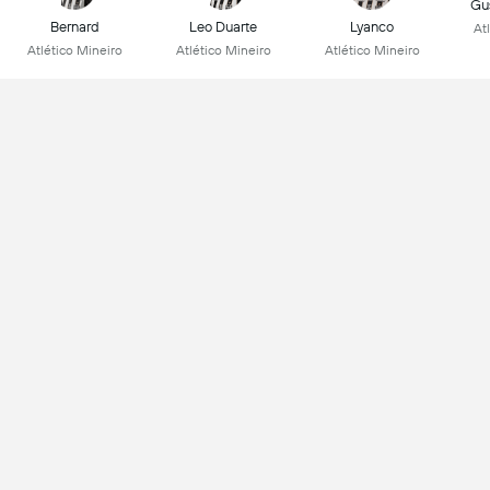
Gu
Bernard
Leo Duarte
Lyanco
At
Atlético Mineiro
Atlético Mineiro
Atlético Mineiro