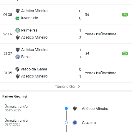
Atlético Mineiro
0
01.08
56
7.4
Juventude
0
Palmeiras
1
26.07
Yedek kulübesinde
Atlético Mineiro
2
Atlético Mineiro
1
21.07
24
7.0
Bahia
1
Vasco da Gama
0
31.05
Yedek kulübesinde
Atlético Mineiro
1
Tümünü Gör
Kariyer Geçmişi
Ücretsiz transfer
Atlético Mineiro
06.05.2025
Ücretsiz transfer
Cruzeiro
03.01.2025