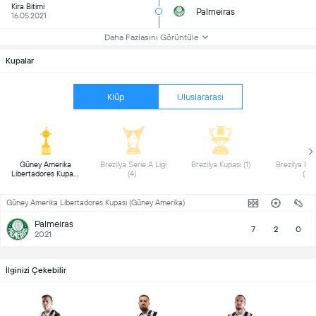
Kira Bitimi
Palmeiras
16.05.2021
Daha Fazlasını Görüntüle
Kupalar
Klüp
Uluslararası
 Güney Amerika 
 Brezilya Serie A Ligi 
 Brezilya Kupası (1) 
 Brezilya Pau
Libertadores Kupası 
(4) 
(3) 
(1) 
Güney Amerika Libertadores Kupası (Güney Amerika)
Palmeiras
7
2
0
2021
İlginizi Çekebilir