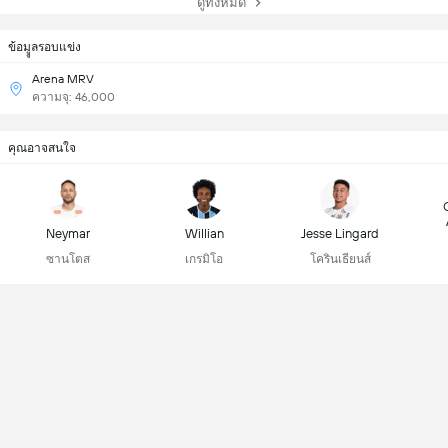
ดูทั้งหมด
ข้อมููลรอบแข่ง
Arena MRV
ความจุ: 46,000
คุณอาจสนใจ
Neymar
Willian
Jesse Lingard
ซานโตส
เกรมิโอ
โครินเธียนส์