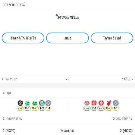
การคาดการณ์
ใครจะชนะ
อัตเลติโก มิไนโร่
เสมอ
โครินเธียนส์
ที่ผ่านมา
ถัดไป
ล่าสุด
2
-
2
0
-
1
0
-
0
1
-
2
1
-
1
0
-
2
2
-
1
2
-
0
0
-
0
1
-
1
5 เกมสุดท้าย
5 เกมสุดท้าย
2 (40%)
ชนะเกม
2 (40%)