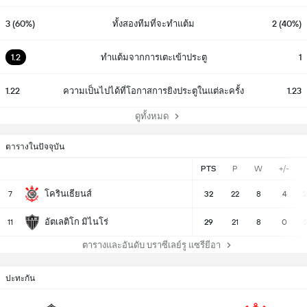
3 (60%)
ทั้งสองทีมที่จะทำแต้ม
2 (40%)
1.2
ทำแต้มจากการเตะเข้าประตู
1
1.22
ความเป็นไปได้ที่โอกาสการยิงประตูในแต่ละครั้ง
1.23
ดูทั้งหมด
ตารางในปัจจุบัน
PTS
P
W
+/-
โครินเธียนส์
7
32
22
8
4
2
อัตเลติโก มิไนโร่
11
29
21
8
0
2
ตารางและอันดับ บราซีเลย์รู แซรียีอา
ปะทะกัน