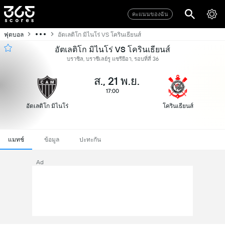
คะแนนของฉัน
ฟุตบอล
อัตเลติโก มิไนโร่ VS โครินเธียนส์
อัตเลติโก มิไนโร่ VS โครินเธียนส์
บราซิล, บราซีเลย์รู แซรียีอา, รอบที่สี่ 36
ส., 21 พ.ย.
17:00
อัตเลติโก มิไนโร่
โครินเธียนส์
แมทช์
ข้อมูล
ปะทะกัน
Ad