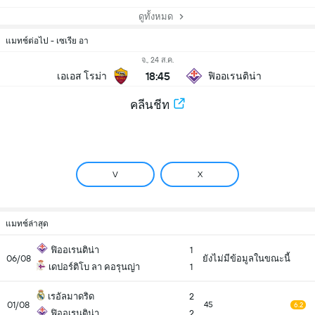
ดูทั้งหมด
แมทช์ต่อไป - เซเรีย อา
จ., 24 ส.ค.
18:45
เอเอส โรม่า
ฟิออเรนติน่า
คลีนชีท
V
X
แมทช์ล่าสุด
ฟิออเรนติน่า
1
06/08
ยังไม่มีข้อมูลในขณะนี้
เดปอร์ติโบ ลา คอรุนญ่า
1
เรอัลมาดริด
2
01/08
45
6.2
ฟิออเรนติน่า
2