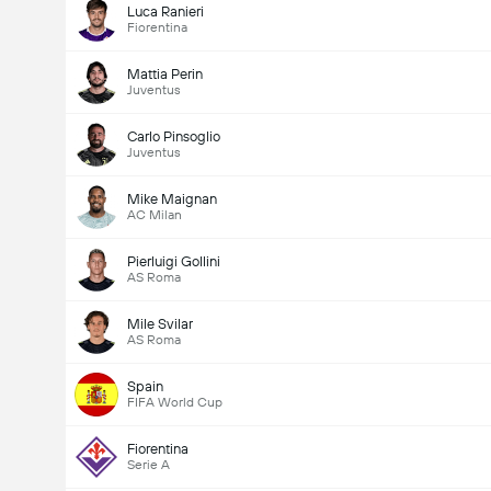
Luca Ranieri
Fiorentina
Mattia Perin
Juventus
Carlo Pinsoglio
Juventus
Mike Maignan
AC Milan
Pierluigi Gollini
AS Roma
Mile Svilar
AS Roma
Spain
FIFA World Cup
Fiorentina
Serie A