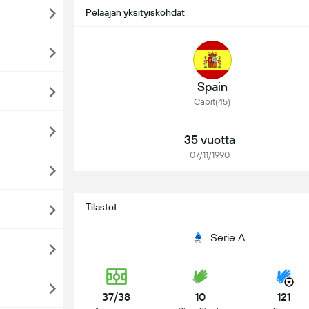
Pelaajan yksityiskohdat
Spain
Capit(45)
35 vuotta
07/11/1990
Tilastot
Serie A
37/38
10
121