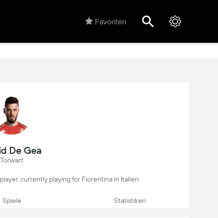
Favoriten
id De Gea
Torwart
layer, currently playing for Fiorentina in Italien.
Spiele
Statistiken