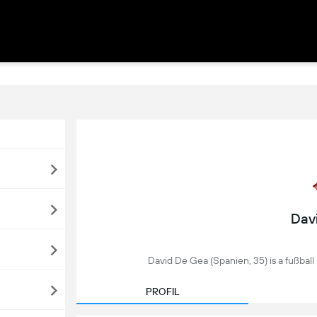
Dav
David De Gea (Spanien, 35) is a fußball p
PROFIL