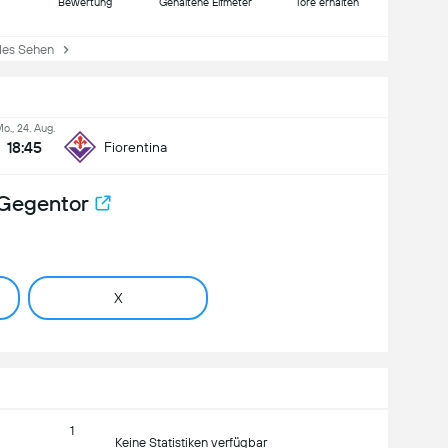
Bewertung
Gehaltene Elfmeter
Tore erhalten
es Sehen
o., 24. Aug.
18:45
Fiorentina
Gegentor
X
1
Keine Statistiken verfügbar