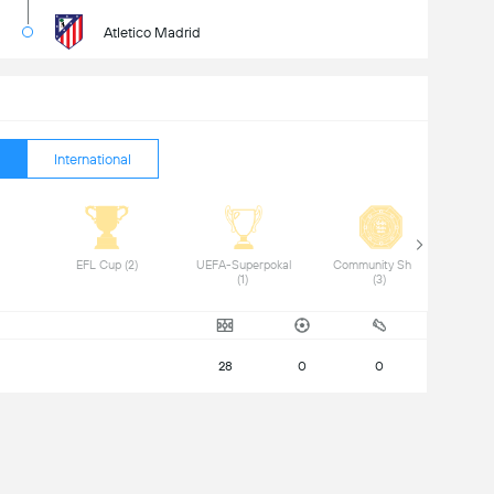
Atletico Madrid
International
(1) 
 EFL Cup (2) 
 UEFA-Superpokal 
 Community Shield 
 I
(1) 
(3) 
28
0
0