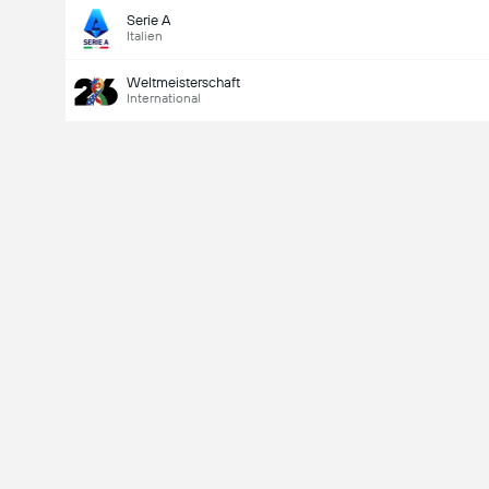
Serie A
Italien
Weltmeisterschaft
International