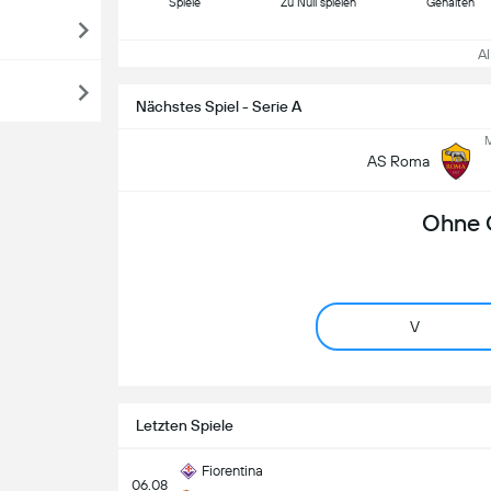
Spiele
Zu Null spielen
Gehalten
All
Nächstes Spiel - Serie A
M
AS Roma
Ohne 
V
Letzten Spiele
Fiorentina
06.08