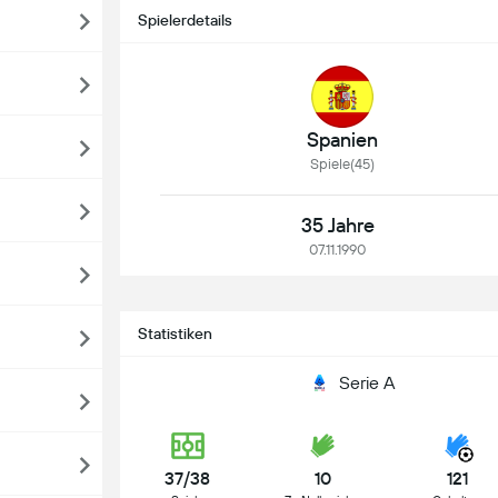
Spielerdetails
Spanien
Spiele(45)
35 Jahre
07.11.1990
Statistiken
Serie A
37/38
10
121