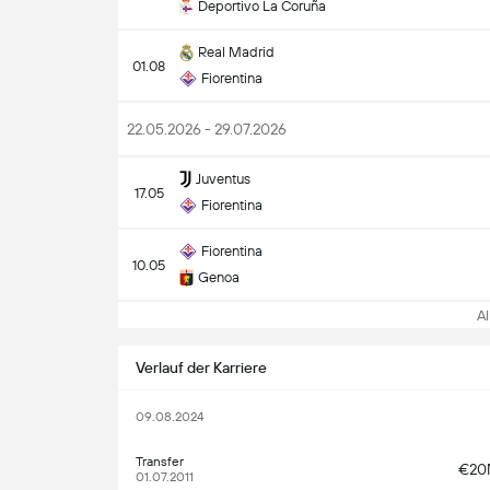
Deportivo La Coruña
Real Madrid
01.08
Fiorentina
22.05.2026 - 29.07.2026
Juventus
17.05
Fiorentina
Fiorentina
10.05
Genoa
All
Verlauf der Karriere
09.08.2024
Transfer
€2
01.07.2011