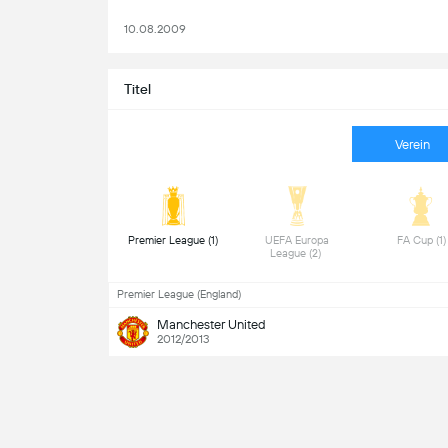
10.08.2009
Titel
Verein
 Premier League (1) 
 UEFA Europa 
 FA Cup 
League (2) 
Premier League (England)
Manchester United
2012/2013