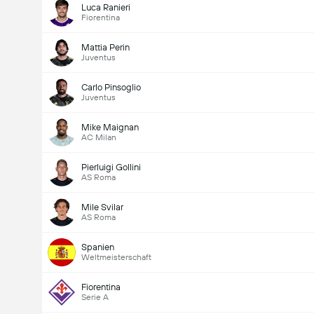
Luca Ranieri
Fiorentina
Mattia Perin
Juventus
Carlo Pinsoglio
Juventus
Mike Maignan
AC Milan
Pierluigi Gollini
AS Roma
Mile Svilar
AS Roma
Spanien
Weltmeisterschaft
Fiorentina
Serie A