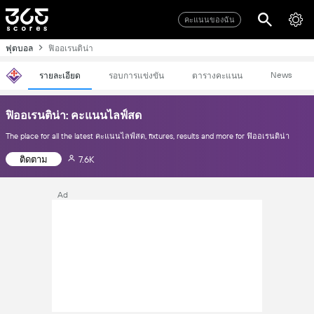
คะแนนของฉัน
ฟุตบอล
ฟิออเรนติน่า
News
รายละเอียด
รอบการแข่งขัน
ตารางคะแนน
ฟิออเรนติน่า: คะแนนไลฟ์สด
The place for all the latest คะแนนไลฟ์สด, fixtures, results and more for ฟิออเรนติน่า
ติดตาม
7.6K
Ad