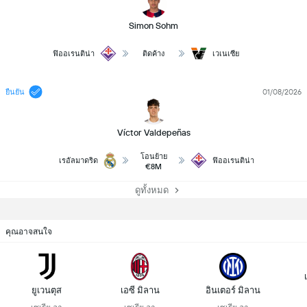
Simon Sohm
ฟิออเรนติน่า
ติดค้าง
เวเนเซีย
01/08/2026
ยืนยัน
Víctor Valdepeñas
โอนย้าย
เรอัลมาดริด
ฟิออเรนติน่า
€8M
ดูทั้งหมด
คุณอาจสนใจ
ยูเวนตุส
เอซี มิลาน
อินเตอร์ มิลาน