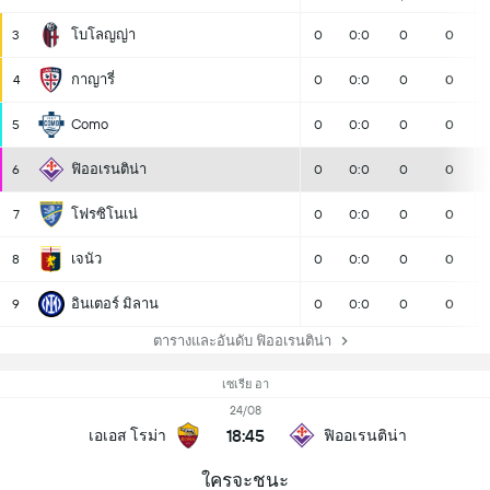
โบโลญญ่า
3
0
0:0
0
0
กาญารี่
4
0
0:0
0
0
Como
5
0
0:0
0
0
ฟิออเรนติน่า
6
0
0:0
0
0
โฟรซิโนเน่
7
0
0:0
0
0
เจนัว
8
0
0:0
0
0
อินเตอร์ มิลาน
9
0
0:0
0
0
ตารางและอันดับ ฟิออเรนติน่า
เซเรีย อา
24/08
18:45
เอเอส โรม่า
ฟิออเรนติน่า
ใครจะชนะ