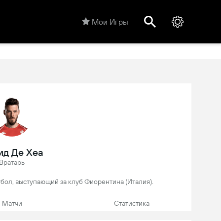
Мои Игры
ид Де Хеа
Вратарь
утбол, выступающий за клуб Фиорентина (Италия).
Матчи
Статистика