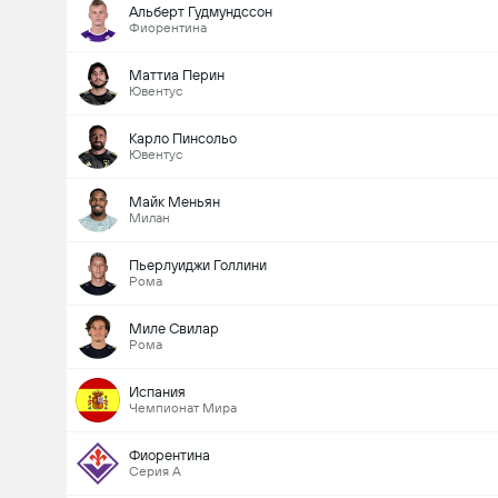
Альберт Гудмундссон
Фиорентина
Маттиа Перин
Ювентус
Карло Пинсольо
Ювентус
Майк Меньян
Милан
Пьерлуиджи Голлини
Рома
Миле Свилар
Рома
Испания
Чемпионат Мира
Фиорентина
Серия А