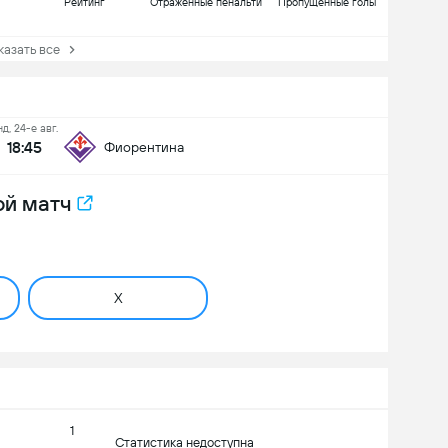
Рейтинг
Отраженные пенальти
Пропущенные голы
зать все
нд, 24-е авг.
18:45
Фиорентина
ой матч
X
1
Статистика недоступна