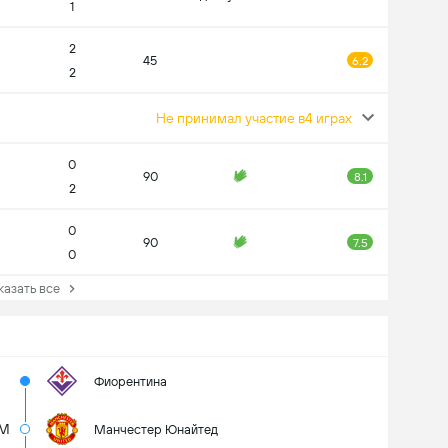
1
2
45
6.2
2
Не принимал участие в4 играх
0
90
8.1
2
0
90
7.5
0
зать все
Фиорентина
0M
Манчестер Юнайтед