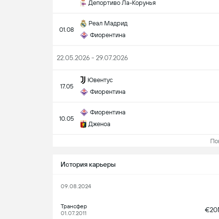
Депортиво Ла-Корунья
Реал Мадрид
01.08
Фиорентина
22.05.2026 - 29.07.2026
Ювентус
17.05
Фиорентина
Фиорентина
10.05
Дженоа
Пока
История карьеры
09.08.2024
Трансфер
€2
01.07.2011