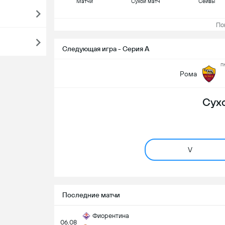
Матчи
Сухой матч
Сейвы
Пока
Следующая игра - Серия А
п
Рома
Сух
V
Последние матчи
Фиорентина
06.08