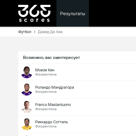
Результаты
Футбол
Давид Де Хеа
Возможно, вас заинтересует
Моизе Кин
Фиорентина
Роландо Мандрагора
Фиорентина
Franco Mastantuono
Фиорентина
Риккардо Соттиль
Фиорентина