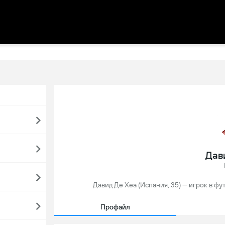
Дав
Давид Де Хеа (Испания, 35) — игрок в ф
Профайл