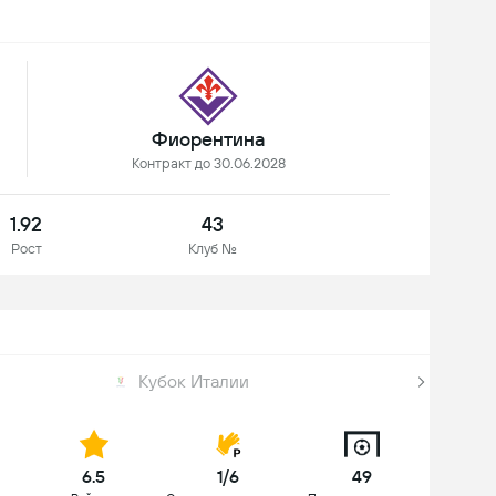
Фиорентина
Контракт до 30.06.2028
1.92
43
Рост
Клуб №
Кубок Италии
6.5
1/6
49