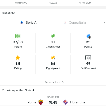
07/11/1990
Altezza
N. nel club
Statistiche
Serie A
Coppa Italia
37/38
10
121
Partite
Clean Sheet
Parate
6.5
1/6
49
Rating
Rigori parati
Gol Concessi
Mostra tutti
Prossima partita - Serie A
lun, 24 ago
18:45
Roma
Fiorentina