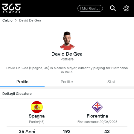
I Miei Risultati
Calcio
David De Gea
David De Gea
Portiere
David De Gea (Spagna, 35) is a calcio player, currently playing for Fiorentina
in Italia.
Profilo
Partite
Stat.
Dettagli Giocatore
Spagna
Fiorentina
Partite(45)
Fine contratto: 30/06/2028
35 Anni
1.92
43