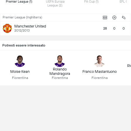
 Premier League (1) 
 UEFA Europa 
 FA Cup (1) 
League (2) 
Premier League (Inghilterra)
Manchester United
28
0
0
2012/2013
Potresti essere interessato
Ri
Rolando
Moise Kean
Franco Mastantuono
Mandragora
Fiorentina
Fiorentina
Fiorentina