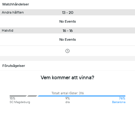
Matchhändelser
13 - 20
Andra hälften
No Events
16 - 16
Halvtid
No Events
Förutsägelser
Vem kommer att vinna?
Totalt antal röster: 316
15%
9%
76%
SC Magdeburg
dra
Barcelona