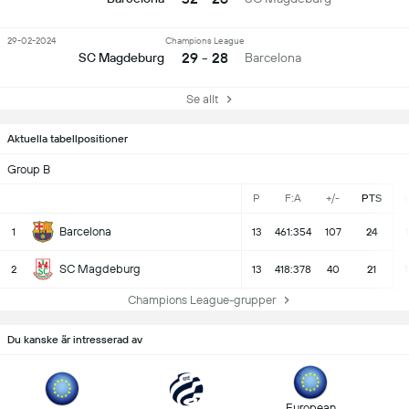
29-02-2024
Champions League
29 - 28
SC Magdeburg
Barcelona
Se allt
Aktuella tabellpositioner
Group B
P
F:A
+/-
PTS
Barcelona
1
13
461:354
107
24
SC Magdeburg
2
13
418:378
40
21
Champions League-grupper
Du kanske är intresserad av
European