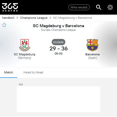
Mina resultat
handboll
Champions League
SC Magdeburg v Barcelona
SC Magdeburg v Barcelona
Europe, Champions League
slutade
29
-
36
05-03
SC Magdeburg
Barcelona
(Germany)
(Spain)
Match
Head to Head
Ad