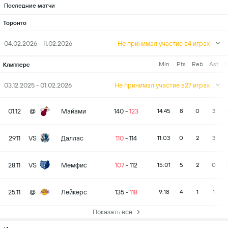
Последние матчи
Торонто
04.02.2026 - 11.02.2026
Не принимал участие в4 играх
Min
Pts
Reb
Ast
S
Клипперс
03.12.2025 - 01.02.2026
Не принимал участие в27 играх
01.12
@
Майами
140
-
123
14:45
8
0
3
29.11
VS
Даллас
110
-
114
11:03
0
2
3
28.11
VS
Мемфис
107
-
112
15:01
5
2
0
25.11
@
Лейкерс
135
-
118
9:18
4
1
1
Показать все