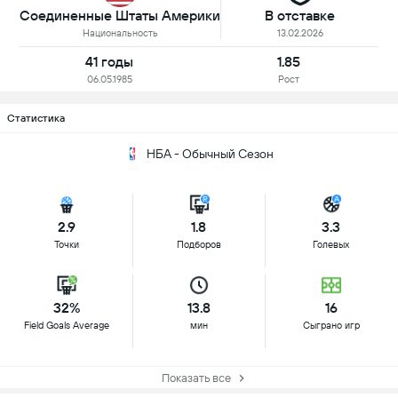
Соединенные Штаты Америки
В отставке
Национальность
13.02.2026
41 годы
1.85
06.05.1985
Рост
Статистика
НБА - Обычный Сезон
2.9
1.8
3.3
Точки
Подборов
Голевых
32%
13.8
16
Field Goals Average
мин
Сыграно игр
Показать все