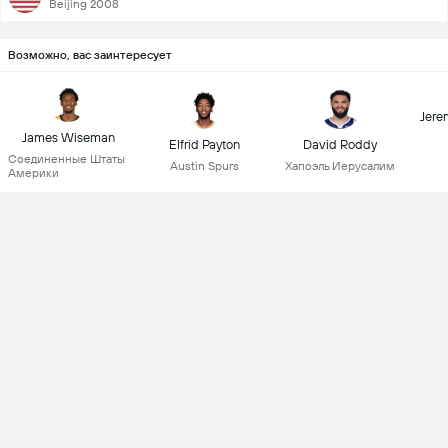
Beijing 2008
Возможно, вас заинтересует
Jere
James Wiseman
Elfrid Payton
David Roddy
Соединенные Штаты
Austin Spurs
Хапоэль Иерусалим
Америки