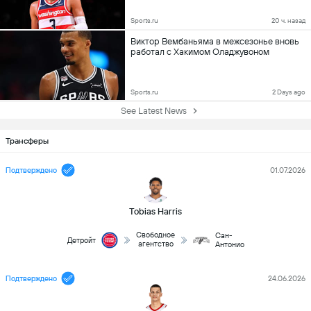
Bleacher Report
Sports.ru
20 ч. назад
Виктор Вембаньяма в межсезонье вновь
работал с Хакимом Оладжувоном
Sports.ru
2 Days ago
See Latest News
Трансферы
Подтверждено
01.07.2026
Tobias Harris
Свободное
Сан-
Детройт
агентство
Антонио
Подтверждено
24.06.2026