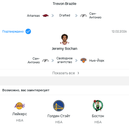
Trevon Brazile
Сан-
Drafted
Arkansas
Антонио
Подтверждено
12.02.2026
Jeremy Sochan
Свободное
Сан-
Нью-Йорк
агентство
Антонио
Показать все
Возможно, вас заинтересует
Лейкерс
Голден Стэйт
Бостон
НБА
НБА
НБА