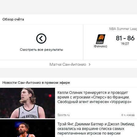
Обзор счёта
NBA Summer Lea
81
-
86
19.07
Финикс
Смотреть все результаты
Матчи Сан-Антонио
Новости Сан-Антонио в прямом эфире
Келли Олиник тренируется и проводит
время с игроками «Сперс» во Франции.
Свободный агент интересен «Уорриорз»
Sports.ru
6 ч. назад
Трэй Янг, Джимми Батлер и Джоэл Эмбиид
оказались на вершине списка самых
переплаченных игроков по версии