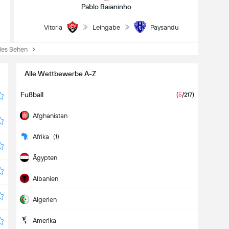
Pablo Baianinho
Vitoria
Leihgabe
Paysandu
es Sehen
Alle Wettbewerbe A-Z
Fußball
(
5
/217)
Afghanistan
Afrika
(1)
Ägypten
Albanien
Algerien
Amerika