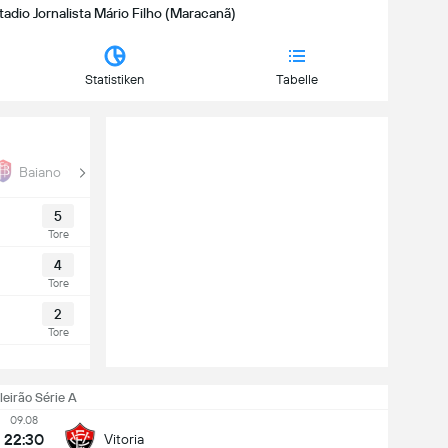
tadio Jornalista Mário Filho (Maracanã)
Statistiken
Tabelle
Baiano
5
Tore
4
Tore
2
Tore
leirão Série A
09.08
22:30
Vitoria