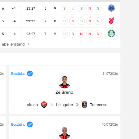
6
-4
23:27
5
9
S
U
S
N
S
5
-4
29:33
7
8
U
N
S
N
N
5
-4
23:27
7
9
U
N
N
N
N
Tabellenstand
026
Bestätigt
21.07.2026
Zé Breno
Vitoria
Leihgabe
Torreense
026
Bestätigt
10.07.2026