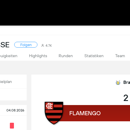
SSE
Folgen
4.7K
uigkeiten
Highlights
Runden
Statistiken
Team
ielplan
Bra
2
04.08.2026
FLAMENGO