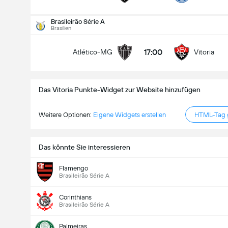
Gesamtanzahl Tore im Spiel (2.5)
Brasileirão Série A
Brasilien
17:00
Atlético-MG
Vitoria
Unter
Über
Das Vitoria Punkte-Widget zur Website hinzufügen
Weitere Optionen:
Eigene Widgets erstellen
HTML-Tag g
Das könnte Sie interessieren
Flamengo
Brasileirão Série A
Corinthians
Brasileirão Série A
Palmeiras