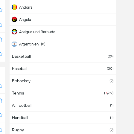
Andorra
Angola
Antigua und Barbuda
Argentinien
(8)
Basketball
Armenien
(2)
(24)
Baseball
Aruba
(30)
Eishockey
Aserbaidschan
(2)
Tennis
Asien
(
2
/2)
(
7
/69)
A. Football
Äthiopien
(1)
Handball
Australien
(1)
Rugby
Bahamas
(2)