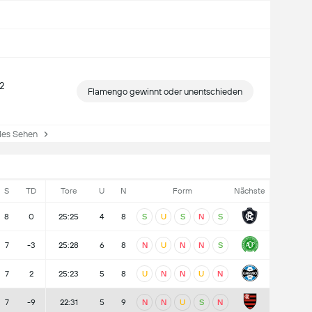
2
Flamengo gewinnt oder unentschieden
es Sehen
S
TD
Tore
U
N
Form
Nächste
8
0
25:25
4
8
S
U
S
N
S
7
-3
25:28
6
8
N
U
N
N
S
7
2
25:23
5
8
U
N
N
U
N
7
-9
22:31
5
9
N
N
U
S
N