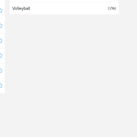
Volleyball
Bahrein
(
1
/16)
Bangladesch
Barbados
Belgien
(1)
Belize
Bermuda
Bolivien
(4)
Bosnien-Herzegowina
(1)
Botswana
Brasilien
(3)
Brunei Darussalam