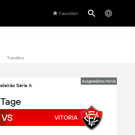
Favoriten
Transfers
Ausgewählte Partie
sileirão Série A
 Tage
VS
VITORIA