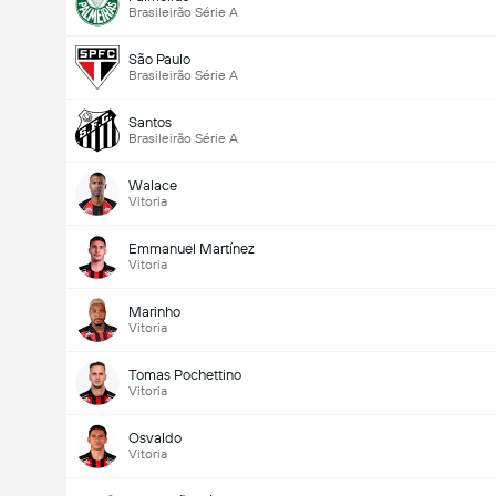
Brasileirão Série A
São Paulo
Brasileirão Série A
Santos
Brasileirão Série A
Walace
Vitoria
Emmanuel Martínez
Vitoria
Marinho
Vitoria
Tomas Pochettino
Vitoria
Osvaldo
Vitoria