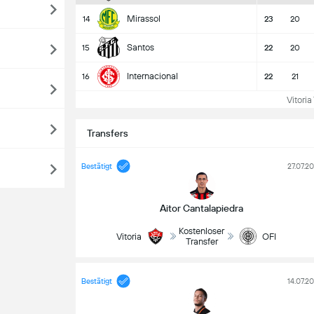
Mirassol
14
23
20
Santos
15
22
20
Internacional
16
22
21
Vitoria 
Transfers
Bestätigt
27.07.2
Aitor Cantalapiedra
Kostenloser
Vitoria
OFI
Transfer
Bestätigt
14.07.2