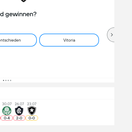
rd gewinnen?
ntschieden
Vitoria
30.07
26.07
23.07
0
-
4
2
-
0
0
-
0