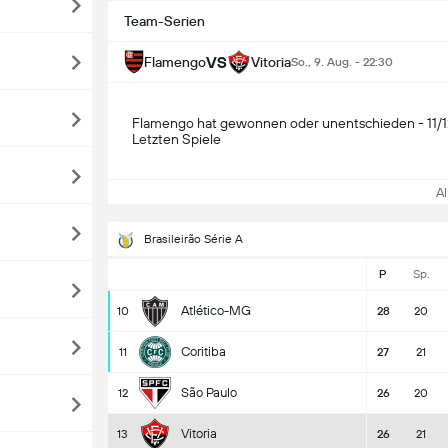
Team-Serien
VS
Flamengo
Vitoria
So., 9. Aug. - 22:30
Flamengo hat gewonnen oder unentschieden - 11/1
Letzten Spiele
All
Brasileirão Série A
P
Sp.
Atlético-MG
10
28
20
Coritiba
11
27
21
São Paulo
12
26
20
Vitoria
13
26
21