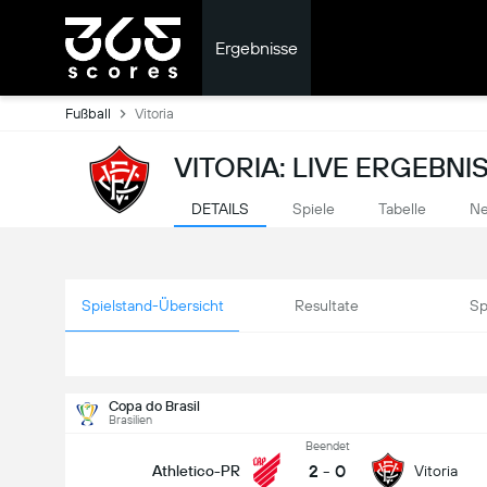
Ergebnisse
Fußball
Vitoria
VITORIA: LIVE ERGEBNI
DETAILS
Spiele
Tabelle
Ne
Spielstand-Übersicht
Resultate
Sp
Copa do Brasil
Brasilien
Beendet
2
-
0
Athletico-PR
Vitoria