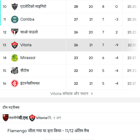
एटलेटिको माइनिरो
10
28
20
8
0
25:25
Coritiba
11
27
21
7
-3
25:28
साओ पाउलो
12
26
20
7
2
25:23
Vitoria
13
26
21
7
-9
22:31
Mirassol
14
23
20
6
-4
23:27
सैंटोस
15
22
20
5
-4
29:33
इंटरनेकीयनल
16
22
21
5
-4
23:27
Vitoria कोष्ठक और स्थान
टीम स्ट्रीक्स
वी.एस.
फ्लामेंगो
Vitoria
रवि, ९ अग
Flamengo जीता गया या ड्रा किया - 11/12 अंतिम मैच