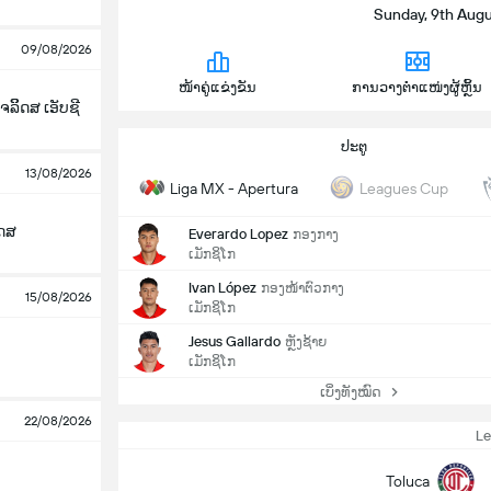
Sunday, 9th Augu
09/08/2026
ໜ້າຄູ່ແຂ່ງຂັນ
ການວາງຕຳແໜ່ງຜູ້ຫຼິ້ນ
ລິິດສ ເອັບຊີ
ປະຕູ
13/08/2026
Liga MX - Apertura
Leagues Cup
ັດສ
Everardo Lopez
ກອງກາງ
ເມັກຊິໂກ
Ivan López
ກອງໜ້າຕົວກາງ
15/08/2026
ເມັກຊິໂກ
Jesus Gallardo
ຫຼັງຊ້າຍ
ເມັກຊິໂກ
ເບິ່ງທັງໝົດ
22/08/2026
L
Toluca