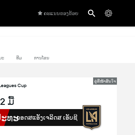
ຄະແນນຂອງຂ້ອຍ
ນະ
ທີມ
ການໂອນ
ຄູ່ທີ່ໜ້າສົນໃຈ
Leagues Cup
2 ມື້
ປະທະ
ລອດສແອັງເຈລິິດສ ເອັບຊີ