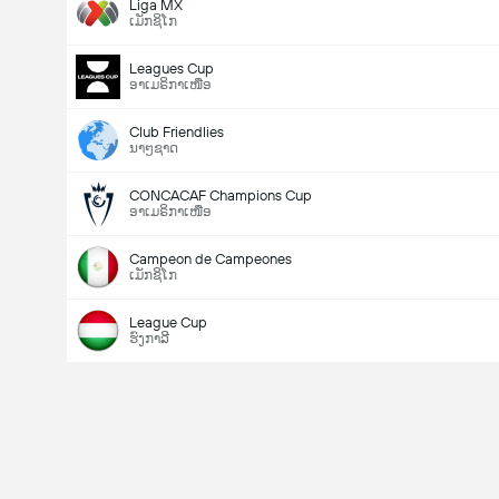
Liga MX
ເມັກຊິໂກ
Leagues Cup
ອາເມຣິກາເໜືອ
Club Friendlies
ນາໆຊາດ
CONCACAF Champions Cup
ອາເມຣິກາເໜືອ
Campeon de Campeones
ເມັກຊິໂກ
League Cup
ຮົງກາລີ