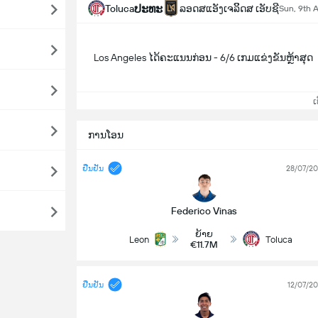
ປະທະ
Toluca
ລອດສແອັງເຈລິິດສ ເອັບຊີ
Sun, 9th 
Los Angeles ໄດ້ຄະແນນກ່ອນ - 6/6 ເກມແຂ່ງຂັນຫຼ້າສຸດ
ເບິ
ການໂອນ
ຢືນຢັນ
28/07/2
Federico Vinas
ຍ້າຍ
Leon
Toluca
€11.7M
ຢືນຢັນ
12/07/2