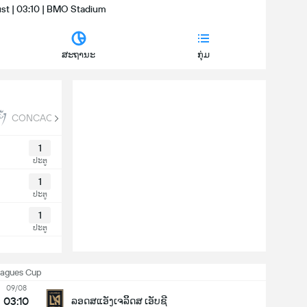
st | 03:10 | BMO Stadium
ສະຖານະ
ກຸ່ມ
CONCACAF Champions Cup
Campeon de Campeones
1
ປະຕູ
1
ປະຕູ
1
ປະຕູ
eagues Cup
09/08
03:10
ລອດສແອັງເຈລິິດສ ເອັບຊີ