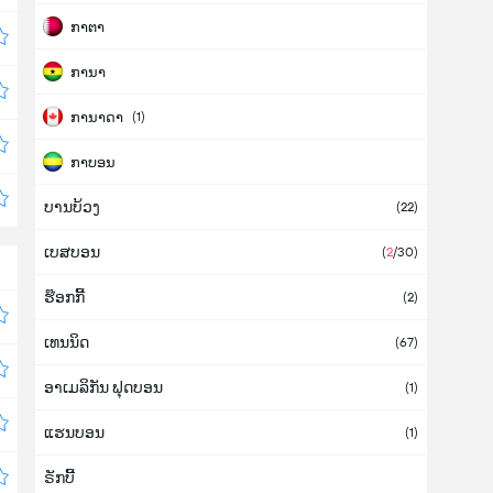
ກາຕາ
ການາ
ການາດາ
(1)
ກາບອນ
ບານບ້ວງ
ກາຢານາ
(22)
ເບສບອນ
ກິບຣາລຕາ
(
2
/30)
ຮ໊ອກກີ້
ກູບາ (ຄິວບາ)
(2)
ເທນນິດ
ກູຣາເກົາ
(67)
ອາເມລິກັນ ຟຸດບອນ
ກົດດີວົວ
(1)
ແຮນບອນ
ກົວເດລຸບ
(1)
ຣັກບີ້
ກົວເຕມາລາ