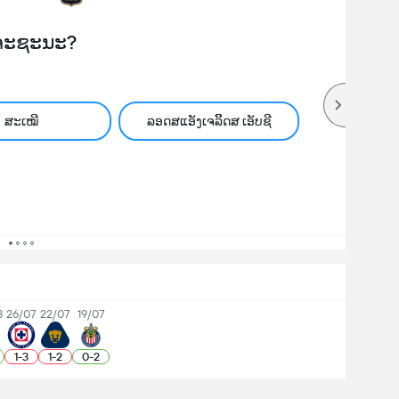
ຈະຊະນະ?
ສະເໝີ
ລອດສແອັງເຈລິິດສ ເອັບຊີ
8
26/07
22/07
19/07
1
-
3
1
-
2
0
-
2