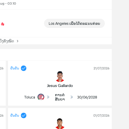
Aug - 03:10
Los Angeles ເພື່ອໄດ້ຄະແນນກ່ອນ
່ງທັງໝົດ
026
ຢືນຢັນ
21/07/2026
Jesus Gallardo
ການຕໍ່
Toluca
30/06/2028
ສັນຍາ
026
ຢືນຢັນ
01/07/2026