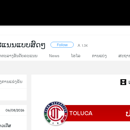
ະແນນແບບສົດໆ
Follow
1.3K
າຕະລາງອັນດັບຄະແນນ
News
ໄຮໄລ
ການແບ່ງ
ສະຖາ
ງການແຂ່ງຂັນ
06/08/2026
TOLUCA
ຊາວເດີສ