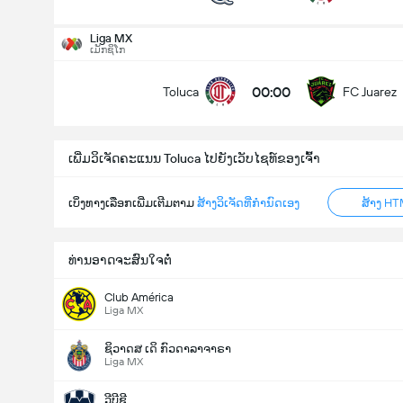
ລວມປະຕູໃນເກມ (2.5)
Liga MX
ເມັກຊິໂກ
00:00
Toluca
FC Juarez
ຕໍ່າ
ສູງ
ເພີ່ມວິເຈັດຄະແນນ Toluca ໄປຍັງເວັບໄຊທ໌ຂອງເຈົ້າ
ເບິ່ງທາງເລືອກເພີ່ມເຕີມຕາມ
ສ້າງວິເຈັດທີ່ກຳນົດເອງ
ສ້າງ HT
ທ່ານອາດຈະສົນໃຈຕໍ່
Club América
Liga MX
ຊິວາດສ ເດິ ກົວດາລາຈາຣາ
Liga MX
ວີບີຊີ