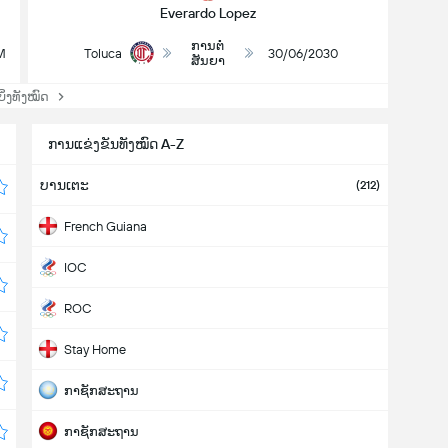
Everardo Lopez
ການຕໍ່
M
Toluca
30/06/2030
ສັນຍາ
່ງທັງໝົດ
ການແຂ່ງຂັນທັງໝົດ A-Z
ບານເຕະ
(212)
French Guiana
IOC
ROC
Stay Home
ກາຊັກສະຖານ
ກາຊັກສະຖານ