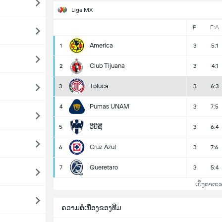
Liga MX
P
F:A
America
1
3
5:1
Club Tijuana
2
3
4:1
Toluca
3
3
6:3
Pumas UNAM
4
3
7:5
ວີບີຊີ
5
3
6:4
Cruz Azul
6
3
7:6
Queretaro
7
3
5:4
ເບິ່ງຕາຕະ
ຄວາມຕໍ່ເນື່ອງຂອງທີມ