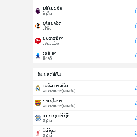
ພຣີເມຍລີກ
ອັງກິດ
ຍູໂຣປາລີກ
ເອີຣົບ
ບູນເດສລີກາ
ເຢຍລະມັນ
ເຊຣີ ອາ
ອີຕາລີ
ທີມຍອດນິຍົມ
ເຣອັລ ມາດຣິດ
ແອດສະປາຍ​(ສະເປນ)
ບາເຊໂລນາ
ແອດສະປາຍ​(ສະເປນ)
ແມນເຊດເຕີ ຊິຕີ
ອັງກິດ
ລິເວີພູລ
ອັງກິດ