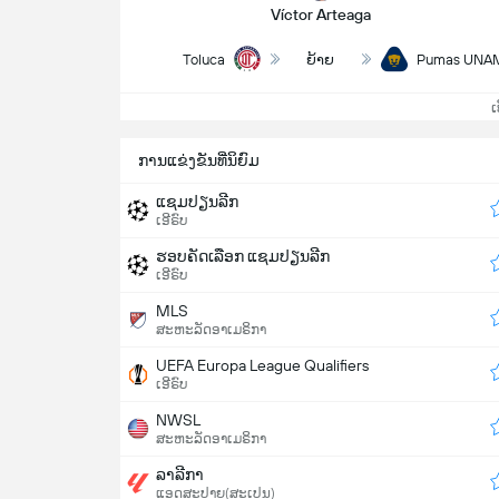
Víctor Arteaga
Toluca
ຍ້າຍ
Pumas UNA
ເບິ
ການແຂ່ງຂັນທີ່ນິຍົມ
ແຊມປຽນລີກ
ເອີຣົບ
ຮອບຄັດເລືອກ ແຊມປຽນລີກ
ເອີຣົບ
MLS
ສະຫະລັດອາເມຣິກາ
UEFA Europa League Qualifiers
ເອີຣົບ
NWSL
ສະຫະລັດອາເມຣິກາ
ລາລີກາ
ແອດສະປາຍ​(ສະເປນ)