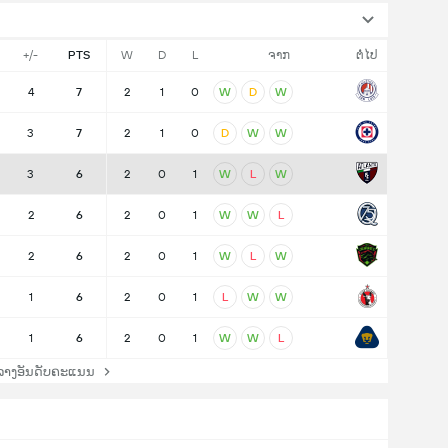
+/-
PTS
W
D
L
ຈາກ
ຕໍ່ໄປ
4
7
2
1
0
W
D
W
3
7
2
1
0
D
W
W
3
6
2
0
1
W
L
W
2
6
2
0
1
W
W
L
2
6
2
0
1
W
L
W
1
6
2
0
1
L
W
W
1
6
2
0
1
W
W
L
ລາງອັນດັບຄະແນນ