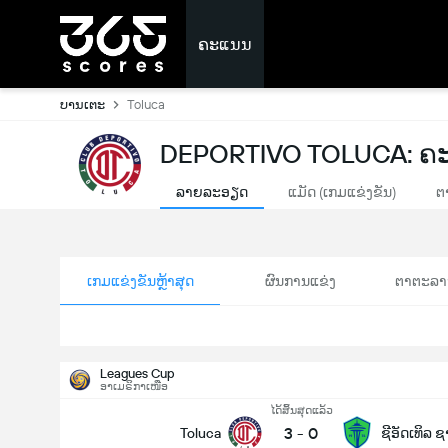
ຄະແນນ
ບານເຕະ
Toluca
DEPORTIVO TOLUCA: ຄ
ລາຍລະອຽດ
ແມັດ (ເກມແຂ່ງຂັນ)
ຕ
ເກມແຂ່ງຂັນຫຼ້າສຸດ
ຜົນການແຂ່ງ
ຕາຕະລາ
Leagues Cup
ອາເມຣິກາເໜືອ
ໄດ້ສິ້ນສຸດແລ້ວ
3
-
0
Toluca
ຊີອັດເທິລ 