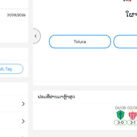
ໃຜ
31/08/2026
Toluca
ML Tag
ຟອມທີ່ຜ່ານມາຫຼ້າສຸດ
06/08
03/0
3
-
0
3
-
1