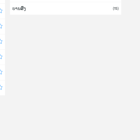
ບານສົ່ງ
ເກຣນາດາ
(15)
ເກຣັກ (ກຣີກ)
ເກົາຫລີໃຕ້
(6)
ເກົາຫລີເໜືອ
ໂກລົມບີ (ໂຄລຳເບຍ)
(1)
ຄອດສະຕາ ຣິກາ
(1)
ຄູເວດ
ເຄນຢາ
ແຄເມີຣູນ
ໂຄຣເອເຊຍ
ຈໍເຈຍ
(1)