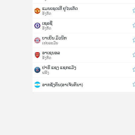
ແມນເຊດເຕີ ຢູໄນເຕັດ
ອັງກິດ
ເຊລຊີ
ອັງກິດ
ບາເຍິນ ມິວນິກ
ເຢຍລະມັນ
ອາເຊນອລ
ອັງກິດ
ປາຣິ ແຊງ ແຊກແມັງ
ຝຣັ່ງ
ອາກຊັງຕິນ(ອາເຈັນຕິນາ)