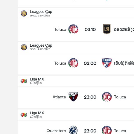
Leagues Cup
ອາເມຣິກາເໜືອ
03:10
Toluca
ລອດສແອັງເຈ
Leagues Cup
ອາເມຣິກາເໜືອ
02:00
Toluca
ເອັບຊີີ ດັລລ
Liga MX
ເມັກຊິໂກ
23:00
Atlante
Toluca
Liga MX
ເມັກຊິໂກ
Leagues Cup
13/08
23:00
Queretaro
Toluca
02:00
Toluca
ເອັບຊີີ ດັລລັດສ