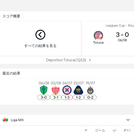
スコア概要
Leagues Cup - Rou
3
-
0
06/08
Toluca
すべての結果を見る
Deportivo Tolucaの試合
最近の結果
06/08
03/08
26/07
22/07
19/07
3
-
0
3
-
1
1
-
3
1
-
2
0
-
2
Liga MX
P
ゴール
+/-
PTS