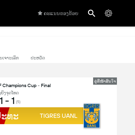
ຄະແນນຂອງຂ້ອຍ
ບເຈາະເລິກ
ປະຫວັດ
ຄູ່ທີ່ໜ້າສົນໃຈ
hampions Cup - Final
ັງຍິງຈຸດໂທດ
1
-
1
(5)
ປະທະ
TIGRES UANL