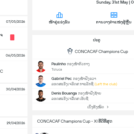
Sunday, 31st May | 
07/05/2026
ໜ້າຄູ່ແຂ່ງຂັນ
ການວາງຕຳແໜ່ງຜູ້ຫຼິ້ນ
ເຈ
ປະຕູ
CONCACAF Champions Cup
06/05/2026
Paulinho
ກອງໜ້າຕົວກາງ
Toluca
SC
Gabriel Pec
ກອງໜ້າຝັ່ງຂວາ
ລອດສແອັງເຈລິດສ ກາແລັກຊີ
(Left the club)
30/04/2026
Denis Bouanga
ກອງໜ້າຝັ່ງຊ້າຍ
ລອດສແອັງເຈລິິດສ ເອັບຊີ
ເບິ່ງທັງໝົດ
CONCACAF Champions Cup - XI ທີ່ດີທີ່ສຸດ
29/04/2026