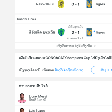
0
-
1
Nashville SC
Tigres
Quarter Finals
ໄດ້ສິ້ນສຸດແລ້ວ
3
-
1
ຊີອັດເທິລ ຊາວເດີສ
Tigres
ຜົນຮວມ 3 - 3
ເບິ່ງຜົນການແຂ່ງຂັນທັງໝົດ
ເພີ່ມວິເຈັດຄະແນນ CONCACAF Champions Cup ໄປຍັງເວັບໄຊທ໌ຂ
ເບິ່ງທາງເລືອກເພີ່ມເຕີມຕາມ
ສ້າງວິເຈັດທີ່ກຳນົດເອງ
ສ້າງ HT
ທ່ານອາດຈະສົນໃຈຕໍ່
Lionel Messi
ອິນເຕີີ ໄມອາມີ
Luis Suarez