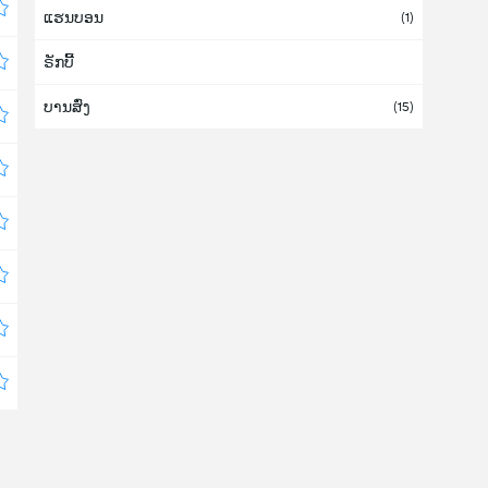
ແຮນບອນ
ກົວເດລຸບ
(1)
ຣັກບີ້
ກົວເຕມາລາ
ບານສົ່ງ
ເກຣນາດາ
(15)
ເກຣັກ (ກຣີກ)
ເກົາຫລີໃຕ້
(6)
ເກົາຫລີເໜືອ
ໂກລົມບີ (ໂຄລຳເບຍ)
(1)
ຄອດສະຕາ ຣິກາ
(1)
ຄູເວດ
ເຄນຢາ
ແຄເມີຣູນ