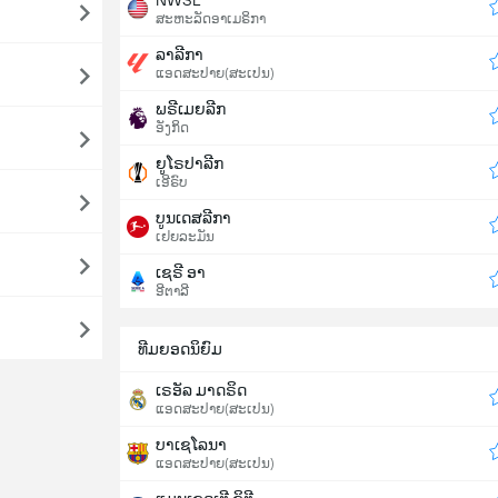
ສະຫະລັດອາເມຣິກາ
ລາລີກາ
ແອດສະປາຍ​(ສະເປນ)
ພຣີເມຍລີກ
ອັງກິດ
ຍູໂຣປາລີກ
ເອີຣົບ
ບູນເດສລີກາ
ເຢຍລະມັນ
ເຊຣີ ອາ
ອີຕາລີ
ທີມຍອດນິຍົມ
ເຣອັລ ມາດຣິດ
ແອດສະປາຍ​(ສະເປນ)
ບາເຊໂລນາ
ແອດສະປາຍ​(ສະເປນ)