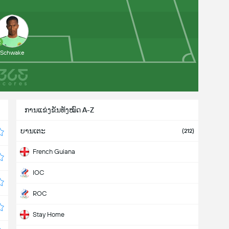
2
Schwake
ການແຂ່ງຂັນທັງໝົດ A-Z
ບານເຕະ
(212)
French Guiana
IOC
ROC
Stay Home