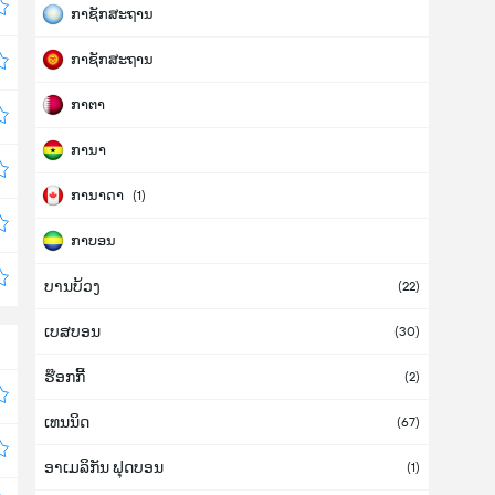
ກາຊັກສະຖານ
ກາຊັກສະຖານ
ກາຕາ
ການາ
ການາດາ
(1)
ກາບອນ
ບານບ້ວງ
ກາຢານາ
(22)
ເບສບອນ
ກິບຣາລຕາ
(30)
ຮ໊ອກກີ້
ກູບາ (ຄິວບາ)
(2)
ເທນນິດ
ກູຣາເກົາ
(67)
ອາເມລິກັນ ຟຸດບອນ
ກົດດີວົວ
(1)