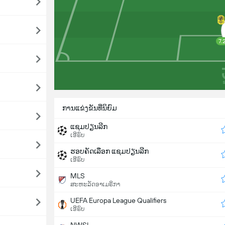
7.
ການແຂ່ງຂັນທີ່ນິຍົມ
ແຊມປຽນລີກ
ເອີຣົບ
ຮອບຄັດເລືອກ ແຊມປຽນລີກ
ເອີຣົບ
MLS
ສະຫະລັດອາເມຣິກາ
UEFA Europa League Qualifiers
ເອີຣົບ
NWSL