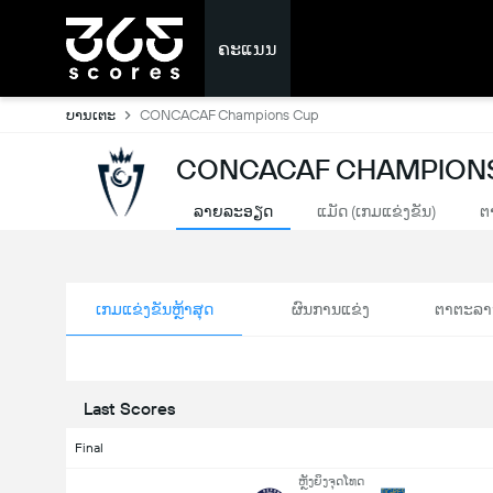
ຄະແນນ
ບານເຕະ
CONCACAF Champions Cup
CONCACAF CHAMPIONS
ລາຍລະອຽດ
ແມັດ (ເກມແຂ່ງຂັນ)
ຕ
ເກມແຂ່ງຂັນຫຼ້າສຸດ
ຜົນການແຂ່ງ
ຕາຕະລາ
Last Scores
Final
ຫຼັງຍິງຈຸດໂທດ