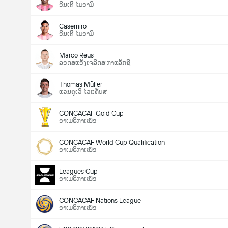
ອິນເຕີີ ໄມອາມີ
Casemiro
ອິນເຕີີ ໄມອາມີ
Marco Reus
ລອດສແອັງເຈລິດສ ກາແລັກຊີ
Thomas Müller
ແວນຄູເວີ ໄວແຄັບສ
CONCACAF Gold Cup
ອາເມຣິກາເໜືອ
CONCACAF World Cup Qualification
ອາເມຣິກາເໜືອ
Leagues Cup
ອາເມຣິກາເໜືອ
CONCACAF Nations League
ອາເມຣິກາເໜືອ