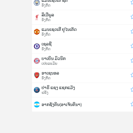
ແມນເຊດເຕີ ຊິຕີ
ອັງກິດ
ລິເວີພູລ
ອັງກິດ
ແມນເຊດເຕີ ຢູໄນເຕັດ
ອັງກິດ
ເຊລຊີ
ອັງກິດ
ບາເຍິນ ມິວນິກ
ເຢຍລະມັນ
ອາເຊນອລ
ອັງກິດ
ປາຣິ ແຊງ ແຊກແມັງ
ຝຣັ່ງ
ອາກຊັງຕິນ(ອາເຈັນຕິນາ)