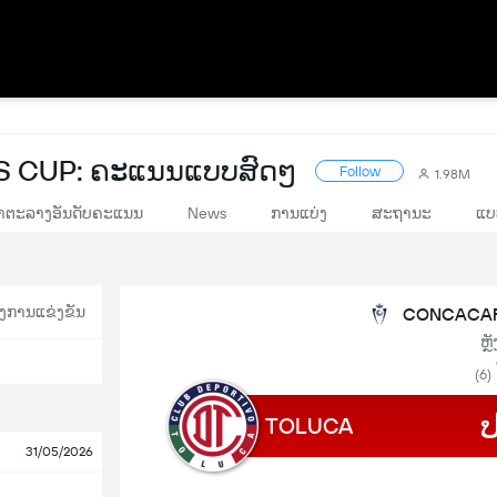
 CUP: ຄະແນນແບບສົດໆ
Follow
1.98M
າຕະລາງອັນດັບຄະແນນ
News
ການແບ່ງ
ສະຖານະ
ແບ
ງການແຂ່ງຂັນ
CONCACAF C
ຫຼ
(6)
TOLUCA
31/05/2026