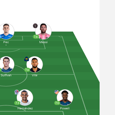
0
7.6
Pec
Messi
8
7.6
Sullivan
Vite
7.3
7.0
Hernández
Powell