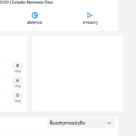
00:00 | Estadio Nemesio Díez
ສະຖານະ
ການແບ່ງ
8
ປະຕູ
6
ປະຕູ
5
ປະຕູ
ທີມແຫ່ງການແຂ່ງຂັນ