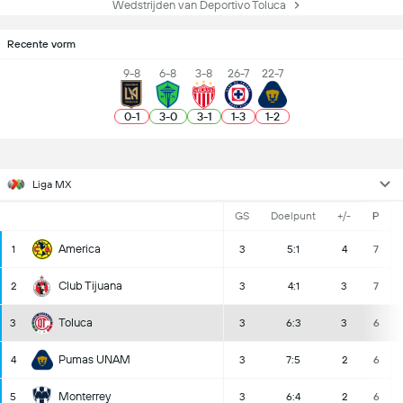
Wedstrijden van Deportivo Toluca
Recente vorm
9-8
6-8
3-8
26-7
22-7
0
-
1
3
-
0
3
-
1
1
-
3
1
-
2
Liga MX
GS
Doelpunt
+/-
P
America
1
3
5:1
4
7
Club Tijuana
2
3
4:1
3
7
Toluca
3
3
6:3
3
6
Pumas UNAM
4
3
7:5
2
6
Monterrey
5
3
6:4
2
6