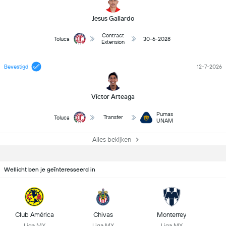
Jesus Gallardo
Contract
Toluca
30-6-2028
Extension
Bevestigd
12-7-2026
Víctor Arteaga
Pumas
Transfer
Toluca
UNAM
Alles bekijken
Wellicht ben je geïnteresseerd in
Club América
Chivas
Monterrey
Liga MX
Liga MX
Liga MX