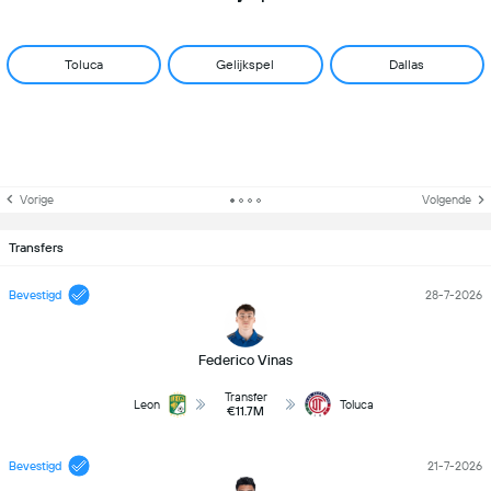
Toluca
Gelijkspel
Dallas
Vorige
Volgende
Transfers
Bevestigd
28-7-2026
Federico Vinas
Transfer
Leon
Toluca
€11.7M
Bevestigd
21-7-2026