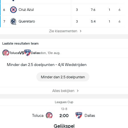
Cruz Azul
6
3
7:6
1
6
Queretaro
7
3
5:4
1
6
Zie klassementen
Laatste resultaten team
VS
Toluca
Dallas
don, 13e aug.
Minder dan 2.5 doelpunten - 4/4 Wedstrijden
Minder dan 2.5 doelpunten
Alles bekijken
Leagues Cup
13-8
2:00
Toluca
Dallas
Gelijkspel