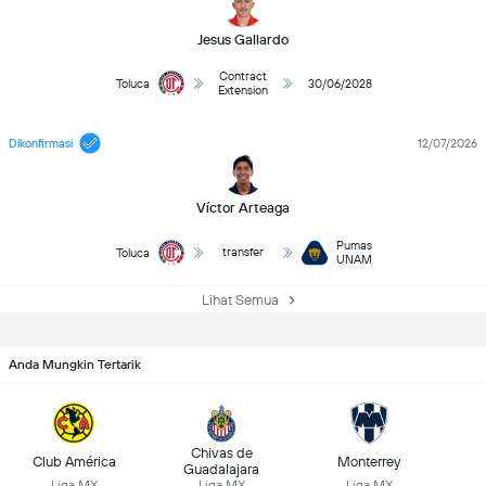
Jesus Gallardo
Contract
Toluca
30/06/2028
Extension
Dikonfirmasi
12/07/2026
Víctor Arteaga
Pumas
transfer
Toluca
UNAM
Lihat Semua
Anda Mungkin Tertarik
Chivas de
Club América
Monterrey
Guadalajara
Liga MX
Liga MX
Liga MX