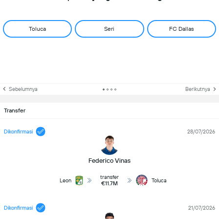
Toluca
Seri
FC Dallas
Sebelumnya
Berikutnya
Transfer
Dikonfirmasi
28/07/2026
Federico Vinas
transfer
Leon
Toluca
€11.7M
Dikonfirmasi
21/07/2026