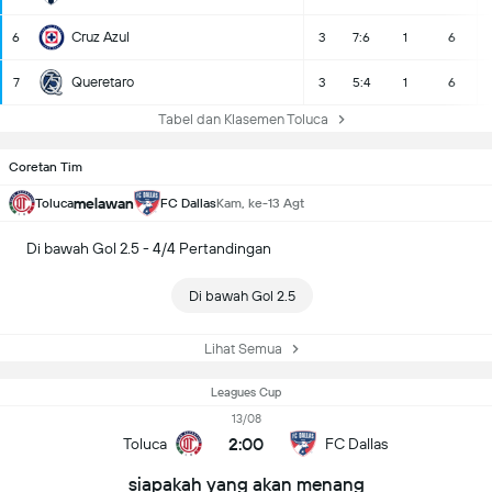
Cruz Azul
6
3
7:6
1
6
Queretaro
7
3
5:4
1
6
Tabel dan Klasemen Toluca
Coretan Tim
melawan
Toluca
FC Dallas
Kam, ke-13 Agt
Di bawah Gol 2.5 - 4/4 Pertandingan
Di bawah Gol 2.5
Lihat Semua
Leagues Cup
13/08
2:00
Toluca
FC Dallas
siapakah yang akan menang