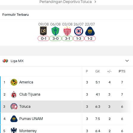
Pertandingan Deportivo Toluca
Formulir Terbaru
09/08
06/08
03/08
26/07
22/07
0
-
1
3
-
0
3
-
1
1
-
3
1
-
2
Liga MX
P
GK
+/-
PTS
America
1
3
5:1
4
7
Club Tijuana
2
3
4:1
3
7
Toluca
3
3
6:3
3
6
Pumas UNAM
4
3
7:5
2
6
Monterrey
5
3
6:4
2
6