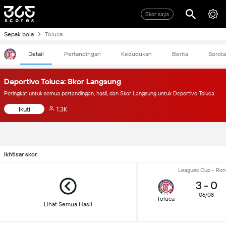
Skor saya
Sepak bola
Toluca
Detail
Pertandingan
Kedudukan
Berita
Sorot
Deportivo Toluca: Skor Langsung
Peringkat untuk semua pertandingan, hasil, dan Skor Langsung untuk Deportivo Toluca
Ikuti
1.3K
Ikhtisar skor
Leagues Cup - Ron
3
-
0
06/08
Toluca
Lihat Semua Hasil