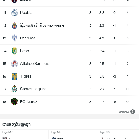
10
3
5:5
0
4
Puebla
11
3
3:3
0
4
ຊິວາດສ ເດິ ກົວດາລາຈາຣາ
12
3
2:3
-1
4
Pachuca
13
3
4:3
1
3
Leon
14
3
3:4
-1
3
Atlético San Luis
15
3
4:5
-1
2
Tigres
16
3
5:8
-3
1
Santos Laguna
17
3
2:7
-5
0
FC Juarez
18
3
1:7
-6
0
ຕຳນານ
?
ເກມແຂ່ງຂັນຫຼ້າສຸດ
Liga MX
Liga MX
Liga MX