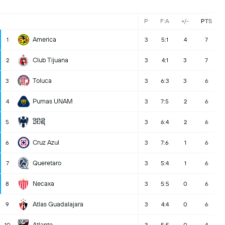
P
F:A
+/-
PTS
America
1
3
5:1
4
7
Club Tijuana
2
3
4:1
3
7
Toluca
3
3
6:3
3
6
Pumas UNAM
4
3
7:5
2
6
ວີບີຊີ
5
3
6:4
2
6
Cruz Azul
6
3
7:6
1
6
Queretaro
7
3
5:4
1
6
Necaxa
8
3
5:5
0
6
Atlas Guadalajara
9
3
4:4
0
6
Atlante