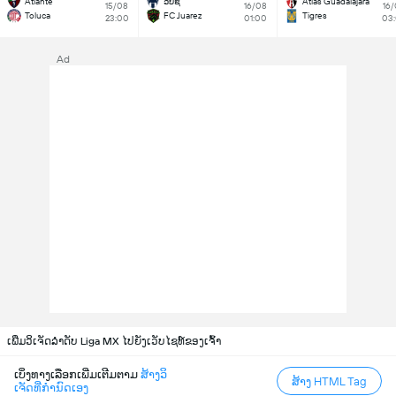
Atlante
ວີບີຊີ
Atlas Guadalajara
15/08
16/08
16
Toluca
FC Juarez
Tigres
23:00
01:00
03
Ad
ເພີ່ມວິເຈັດລຳດັບ Liga MX ໄປຍັງເວັບໄຊທ໌ຂອງເຈົ້າ
ເບິ່ງທາງເລືອກເພີ່ມເຕີມຕາມ
ສ້າງວິ
ສ້າງ HTML Tag
ເຈັດທີ່ກຳນົດເອງ