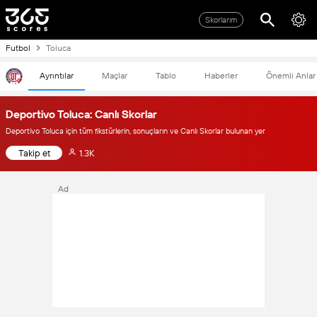
Skorlarım
Futbol
Toluca
Ayrıntılar
Maçlar
Tablo
Haberler
Önemli Anlar
Deportivo Toluca: Canlı Skorlar
Deportivo Toluca için tüm fikstürlerin, sonuçların ve Canlı Skorlar bulunan yer
Takip et
1.3K
Ad