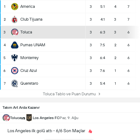
America
1
3
5:1
4
7
Club Tijuana
2
3
4:1
3
7
Toluca
3
3
6:3
3
6
Pumas UNAM
4
3
7:5
2
6
Monterrey
5
3
6:4
2
6
Cruz Azul
6
3
7:6
1
6
Queretaro
7
3
5:4
1
6
Toluca Tablo ve Puan Durumu
Takım Art Arda Kazanır
vs
Toluca
Los Angeles FC
Paz, 9. Ağu
Los Angeles ilk golü attı - 6/6 Son Maçlar