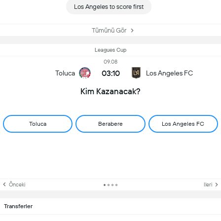
Los Angeles to score first
Tümünü Gör
Leagues Cup
09.08
03:10
Toluca
Los Angeles FC
Kim Kazanacak?
Toluca
Berabere
Los Angeles FC
Önceki
Ileri
Transferler