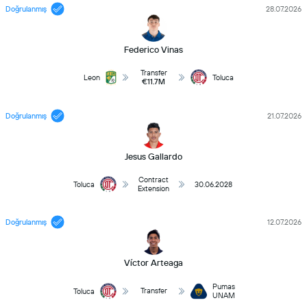
Doğrulanmış
28.07.2026
Federico Vinas
Transfer
Leon
Toluca
€11.7M
Doğrulanmış
21.07.2026
Jesus Gallardo
Contract
Toluca
30.06.2028
Extension
Doğrulanmış
12.07.2026
Víctor Arteaga
Pumas
Transfer
Toluca
UNAM