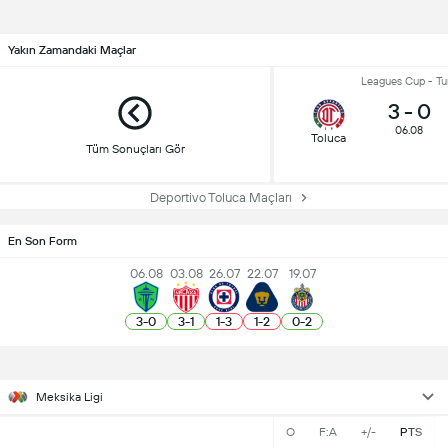
Yakın Zamandaki Maçlar
Leagues Cup - Tur
3
-
0
06.08
Toluca
Tüm Sonuçları Gör
Deportivo Toluca Maçları
En Son Form
06.08
03.08
26.07
22.07
19.07
3
-
0
3
-
1
1
-
3
1
-
2
0
-
2
Meksika Ligi
O
F:A
+/-
PTS