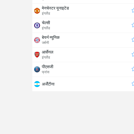
मेनचेस्टर यूनाइटेड
इंगलैंड
चेल्सी
इंगलैंड
बेयर्न म्यूनिक
जर्मनी
आर्सेनल
इंगलैंड
पीएसजी
फ्रांस
अर्जेंटीना