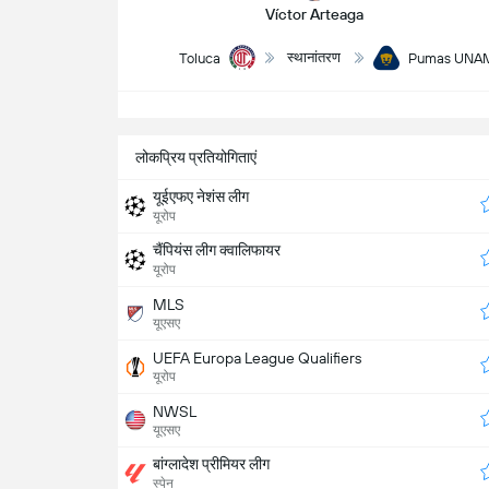
Víctor Arteaga
स्थानांतरण
Toluca
Pumas UNA
सभ
लोकप्रिय प्रतियोगिताएं
यूईएफए नेशंस लीग
यूरोप
चैंपियंस लीग क्वालिफायर
यूरोप
MLS
यूएसए
UEFA Europa League Qualifiers
यूरोप
NWSL
यूएसए
बांग्लादेश प्रीमियर लीग
स्पेन