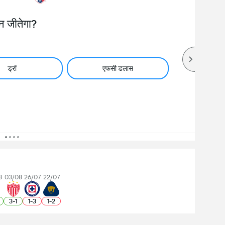
न जीतेगा?
ड्रॉ
एफसी डलास
8
03/08
26/07
22/07
3
-
1
1
-
3
1
-
2