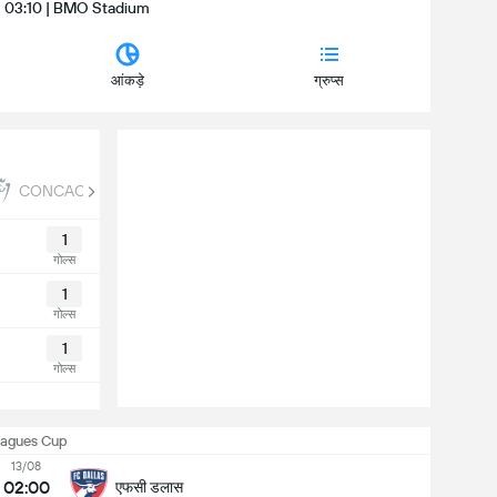
त | 03:10 | BMO Stadium
आंकड़े
ग्रुप्स
CONCACAF Champions Cup
Campeon de Campeones
1
गोल्स
1
गोल्स
1
गोल्स
eagues Cup
13/08
02:00
एफसी डलास