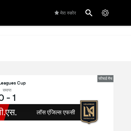
मेरा स्कोर
फीचर्ड मैच
Leagues Cup
समाप्त
0
-
1
वी.एस.
लॉस एंजिल्स एफसी