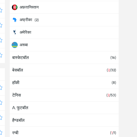
अफ़ग़ानिस्तान
अफ्रीका
(2)
अमेरिका
अरूबा
बास्केटबॉल
अर्जेंटीना
(28)
(16)
बेसबॉल
अल्बानिया
(
2
/32)
हॉकी
आइवरी कोस्ट
(8)
टेनिस
आइसलैंड
(6)
(
2
/53)
A. फुटबॉल
आज़रबाइजान
हैण्डबॉल
आयरलैंड
(2)
रग्बी
आर्मीनिया
(2)
(
1
/1)