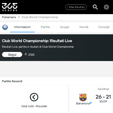
I Miei Risultati
Pallamano
Club World Championship
Informazioni
Partite
Gruppi
Novità
Consigli
Club World Championship: Risultati Live
Risultati Live, partite e risultati di Club World Championship
Segui
216K
Partite Recenti
Semifinali
26
-
21
30/09
Barcelona
Vedi tutti i Risultati