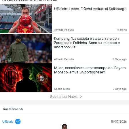
Ufficiale: Lecce, Früchtl ceduto al Salisburgo
Alfredo Pedulla
11 ore fa
Kompany: “La società è stata chiara con
Zaragoza e Palhinha. Sono sul mercato e
andranno via”
Alfredo Pedulla
3 Days ago
Milan, occasione a centrocampo dal Bayern
Monaco: arriva un portoghese?
Spazio Milan
7 Days ago
See Latest News
Trasferimenti
Ufficiale
18/07/2026