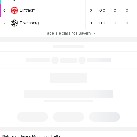
Eintracht
6
0
0:0
0
0
Elversberg
7
0
0:0
0
0
Tabella e classifica Bayern
Notizie su Bayern Munich in diretta