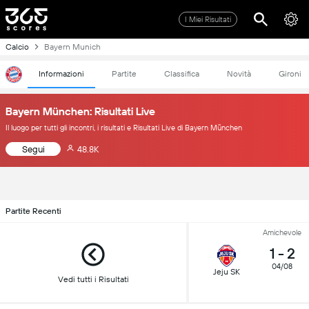
I Miei Risultati
Calcio
Bayern Munich
Informazioni
Partite
Classifica
Novità
Gironi
Bayern München: Risultati Live
Il luogo per tutti gli incontri, i risultati e Risultati Live di Bayern München
Segui
48.8K
Partite Recenti
Amichevole
1
-
2
04/08
Jeju SK
Vedi tutti i Risultati