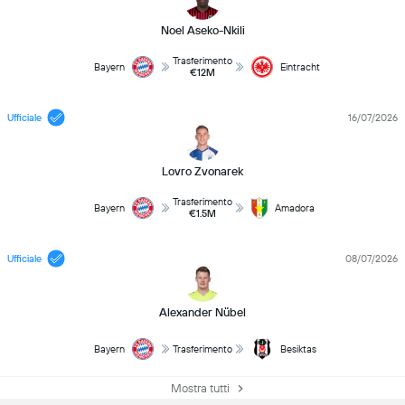
Noel Aseko-Nkili
Trasferimento
Bayern
Eintracht
€12M
Ufficiale
16/07/2026
Lovro Zvonarek
Trasferimento
Bayern
Amadora
€1.5M
Ufficiale
08/07/2026
Alexander Nübel
Bayern
Trasferimento
Besiktas
Mostra tutti