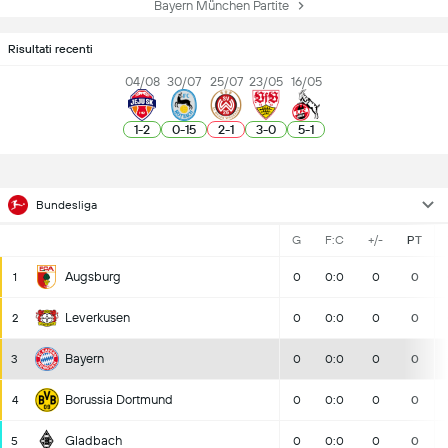
Bayern München Partite
Risultati recenti
04/08
30/07
25/07
23/05
16/05
1
-
2
0
-
15
2
-
1
3
-
0
5
-
1
Bundesliga
G
F:C
+/-
PT
Augsburg
1
0
0:0
0
0
Leverkusen
2
0
0:0
0
0
Bayern
3
0
0:0
0
0
Borussia Dortmund
4
0
0:0
0
0
Gladbach
5
0
0:0
0
0