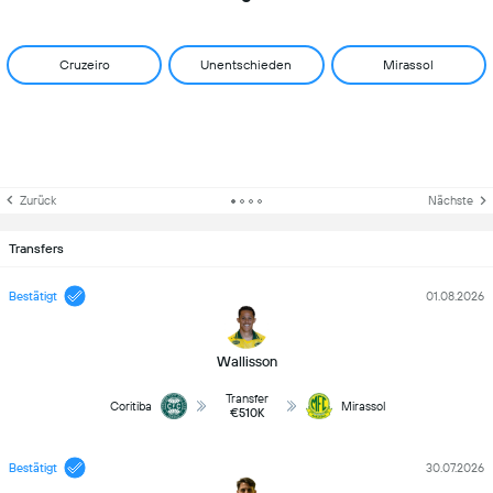
Cruzeiro
Unentschieden
Mirassol
Zurück
Nächste
Transfers
Bestätigt
01.08.2026
Wallisson
Transfer
Coritiba
Mirassol
€510K
Bestätigt
30.07.2026