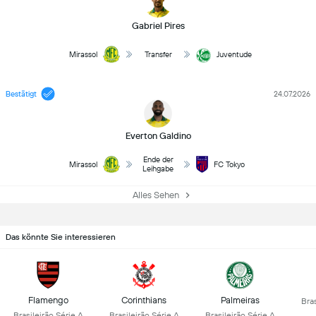
Gabriel Pires
Mirassol
Transfer
Juventude
Bestätigt
24.07.2026
Everton Galdino
Ende der
Mirassol
FC Tokyo
Leihgabe
Alles Sehen
Das könnte Sie interessieren
Flamengo
Corinthians
Palmeiras
Bras
Brasileirão Série A
Brasileirão Série A
Brasileirão Série A