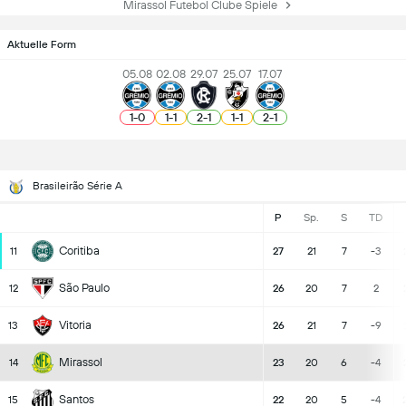
Mirassol Futebol Clube Spiele
Aktuelle Form
05.08
02.08
29.07
25.07
17.07
1
-
0
1
-
1
2
-
1
1
-
1
2
-
1
Brasileirão Série A
P
Sp.
S
TD
Coritiba
11
27
21
7
-3
São Paulo
12
26
20
7
2
Vitoria
13
26
21
7
-9
Mirassol
14
23
20
6
-4
Santos
15
22
20
5
-4