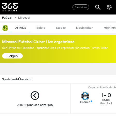
Favoriten
Fußball
Mirassol
DETAILS
Spiele
Tabelle
Neuigkeiten
Highligh
Mirassol Futebol Clube: Live ergebnisse
Der Ort für alle Spielpläne, Ergebnisse und Live ergebnisse für Mirassol Futebol Clube
Folgen
Spielstand-Übersicht
Copa do Brasil - Achte
1
-
0
05.08
Gremio
Ges. 2 - 1
Alle Ergebnisse anzeigen