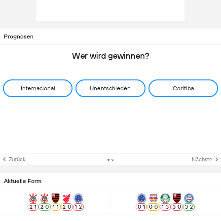
Prognosen
Wer wird gewinnen?
Internacional
Unentschieden
Coritiba
Zurück
Nächste
Aktuelle Form
2
-
1
2
-
0
1
-
1
2
-
0
1
-
2
0
-
1
0
-
0
1
-
3
3
-
0
3
-
2