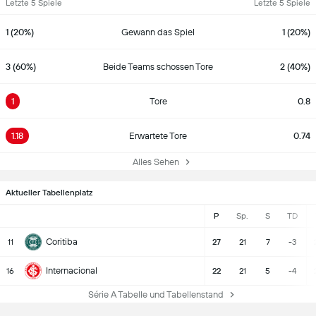
Letzte 5 Spiele
Letzte 5 Spiele
1 (20%)
Gewann das Spiel
1 (20%)
3 (60%)
Beide Teams schossen Tore
2 (40%)
1
Tore
0.8
1.18
Erwartete Tore
0.74
Alles Sehen
Aktueller Tabellenplatz
P
Sp.
S
TD
Coritiba
11
27
21
7
-3
Internacional
16
22
21
5
-4
Série A Tabelle und Tabellenstand