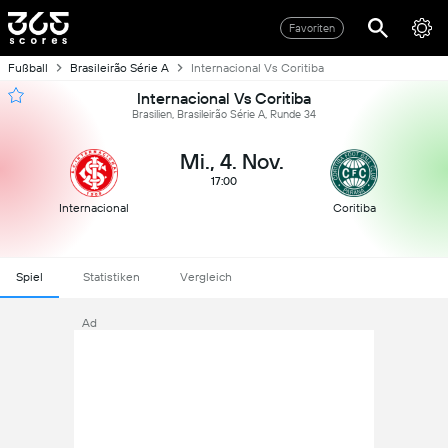
Favoriten
Fußball
Brasileirão Série A
Internacional Vs Coritiba
Internacional Vs Coritiba
Brasilien, Brasileirão Série A, Runde 34
Mi., 4. Nov.
17:00
Internacional
Coritiba
Spiel
Statistiken
Vergleich
Ad