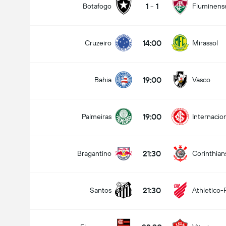
1
-
1
Botafogo
Fluminens
14:00
Cruzeiro
Mirassol
Gesamtanzahl Tore im Spiel (2.5)
19:00
Bahia
Vasco
Unter
Über
19:00
Palmeiras
Internacio
21:30
Bragantino
Corinthian
21:30
Santos
Athletico-