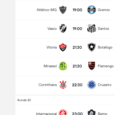
19:00
Atlético-MG
Gremio
19:00
Vasco
Santos
21:30
Vitoria
Botafogo
21:30
Mirassol
Flamengo
22:30
Corinthians
Cruzeiro
Runde 23
23:00
Internacional
Remo