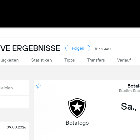
LIVE ERGEBNISSE
Folgen
52.44M
uigkeiten
Statistiken
Tipps
Transfers
Verlauf
Botaf
ielplan
Brasilien, Bra
Sa.,
Botafogo
09.08.2026