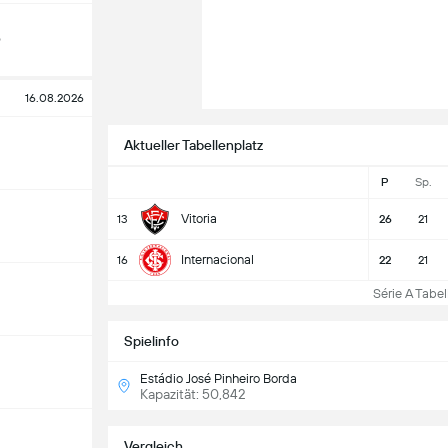
o
16.08.2026
Aktueller Tabellenplatz
P
Sp.
Vitoria
13
26
21
Internacional
16
22
21
Série A Tabell
Spielinfo
Estádio José Pinheiro Borda
Kapazität: 50,842
Vergleich