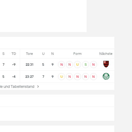
S
TD
Tore
U
N
Form
Nächste
7
-9
22:31
5
9
N
N
U
S
N
5
-4
23:27
7
9
U
N
N
N
N
e und Tabellenstand