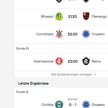
21:30
Mirassol
Flamengo
22:30
Corinthians
Cruzeiro
Runde 23
23:00
Internacional
Remo
Alle Spielpaarungen anzeigen
Letzte Ergebnisse
Runde 21
Beendet
0
-
1
Coritiba
Cruzeiro