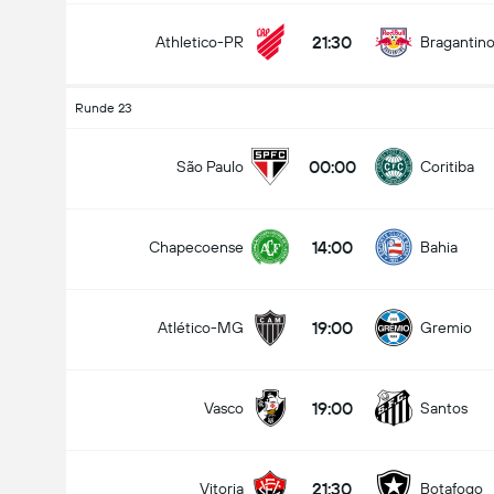
21:30
Athletico-PR
Bragantin
Runde 23
00:00
São Paulo
Coritiba
14:00
Chapecoense
Bahia
19:00
Atlético-MG
Gremio
19:00
Vasco
Santos
21:30
Vitoria
Botafogo