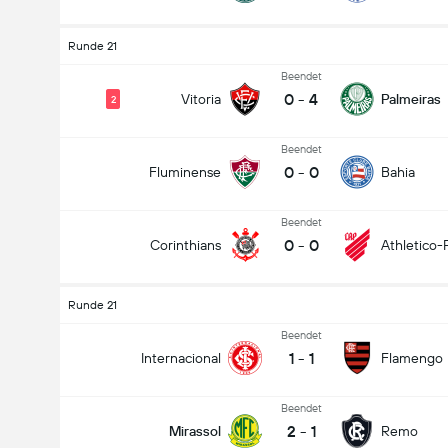
Runde 21
Beendet
0
-
4
Vitoria
Palmeiras
2
Beendet
0
-
0
Fluminense
Bahia
Beendet
0
-
0
Corinthians
Athletico-
Runde 21
Beendet
1
-
1
Internacional
Flamengo
Beendet
2
-
1
Mirassol
Remo