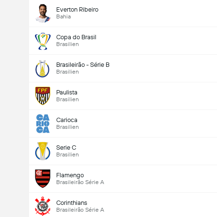
Everton Ribeiro
Bahia
Copa do Brasil
Brasilien
Brasileirão - Série B
Brasilien
Paulista
Brasilien
Carioca
Brasilien
Serie C
Brasilien
Flamengo
Brasileirão Série A
Corinthians
Brasileirão Série A