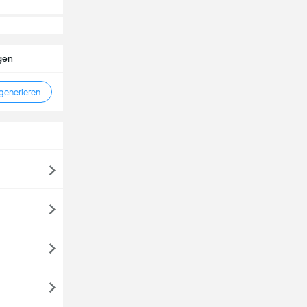
gen
enerieren