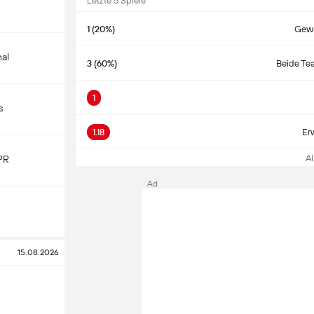
Letzte 5 Spiele
1 (20%)
Gewa
nal
3 (60%)
Beide Te
1
s
1.18
Er
All
PR
Ad
15.08.2026