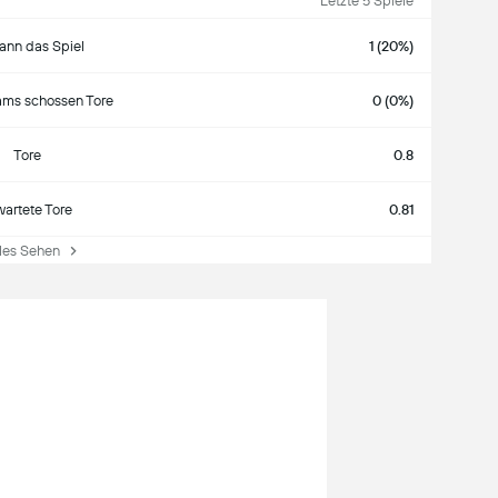
Letzte 5 Spiele
nn das Spiel
1 (20%)
ams schossen Tore
0 (0%)
Tore
0.8
wartete Tore
0.81
es Sehen