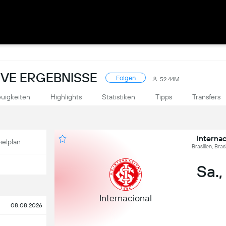
LIVE ERGEBNISSE
Folgen
52.44M
uigkeiten
Highlights
Statistiken
Tipps
Transfers
Internac
ielplan
Brasilien, Bra
Sa.,
Internacional
08.08.2026