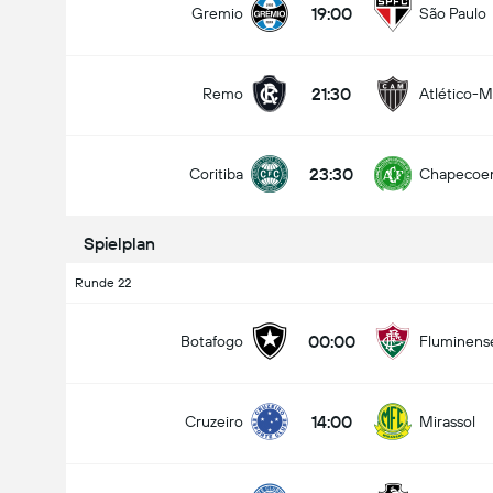
19:00
Gremio
São Paulo
21:30
Remo
Atlético-
Gesamtanzahl Tore im Spiel (2.5)
23:30
Coritiba
Chapecoe
Unter
Über
Spielplan
Runde 22
00:00
Botafogo
Fluminens
14:00
Cruzeiro
Mirassol